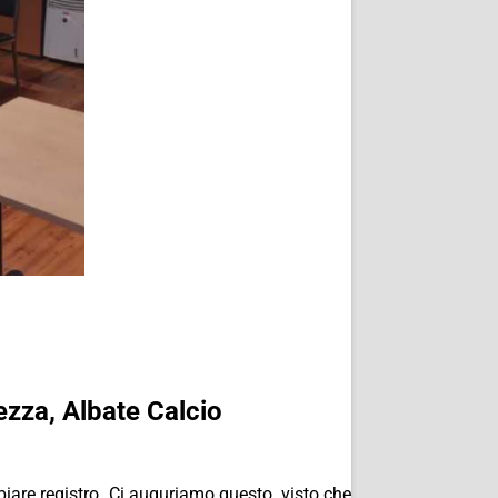
lezza, Albate Calcio
mbiare registro. Ci auguriamo questo, visto che