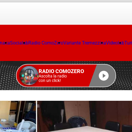
onaca
Socialab
Radio ComoZero
Variante Tremezzina
Videolab
Tur
RADIO COMOZERO
Ascolta la radio
con un click!