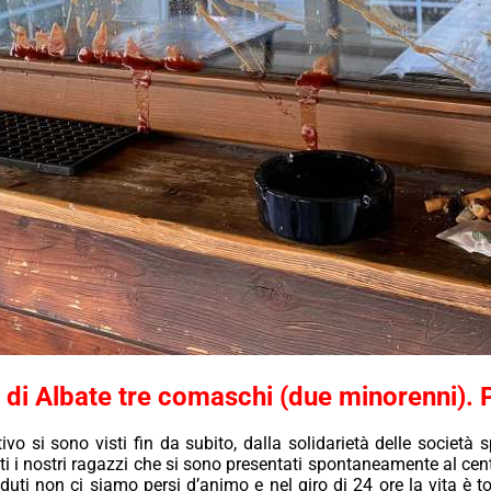
i di Albate tre comaschi (due minorenni)
ivo si sono visti fin da subito, dalla solidarietà delle società 
utti i nostri ragazzi che si sono presentati spontaneamente al cen
duti non ci siamo persi d’animo e nel giro di 24 ore la vita è t