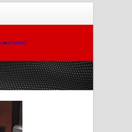
ismo
Contatti