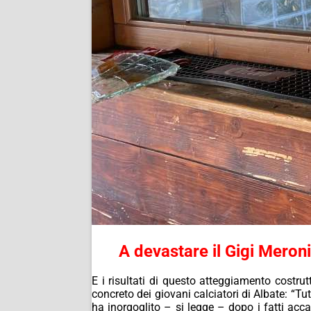
A devastare il Gigi Meron
E i risultati di questo atteggiamento costrutt
concreto dei giovani calciatori di Albate: “T
ha inorgoglito – si legge – dopo i fatti acca