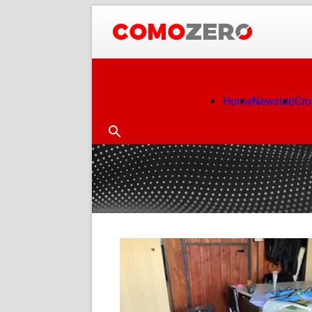
Home
Newslab
Cr