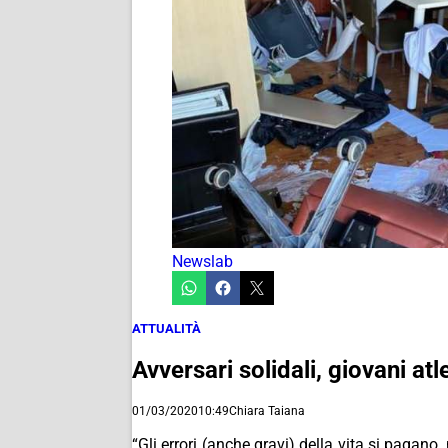
Newslab
ATTUALITÀ
Avversari solidali, giovani atl
01/03/2020
10:49
Chiara Taiana
“Gli errori (anche gravi) della vita si pagano