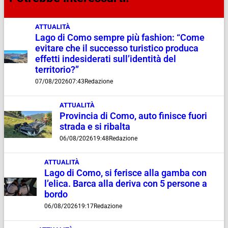
ATTUALITÀ
Lago di Como sempre più fashion: “Come
evitare che il successo turistico produca
effetti indesiderati sull’identità del
territorio?”
07/08/2026
07:43
Redazione
ATTUALITÀ
Provincia di Como, auto finisce fuori
strada e si ribalta
06/08/2026
19:48
Redazione
ATTUALITÀ
Lago di Como, si ferisce alla gamba con
l’elica. Barca alla deriva con 5 persone a
bordo
06/08/2026
19:17
Redazione