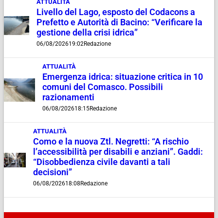
ATTUALITÀ
Livello del Lago, esposto del Codacons a
Prefetto e Autorità di Bacino: “Verificare la
gestione della crisi idrica”
06/08/2026
19:02
Redazione
ATTUALITÀ
Emergenza idrica: situazione critica in 10
comuni del Comasco. Possibili
razionamenti
06/08/2026
18:15
Redazione
ATTUALITÀ
Como e la nuova Ztl. Negretti: “A rischio
l’accessibilità per disabili e anziani”. Gaddi:
“Disobbedienza civile davanti a tali
decisioni”
06/08/2026
18:08
Redazione