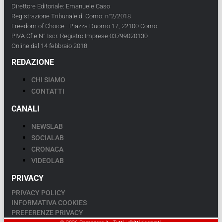
Direttore Editoriale: Emanuele Caso
Registrazione Tribunale di Como: n°2/2018
Freedom of Choice - Piazza Duomo 17, 22100 Como
PIVA Cf e N° Iscr. Registro Imprese 03799020130
Online dal 14 febbraio 2018
REDAZIONE
CHI SIAMO
CONTATTI
CANALI
NEWSLAB
SOCIALAB
CRONACA
VIDEOLAB
PRIVACY
PRIVACY POLICY
INFORMATIVA COOKIES
PREFERENZE PRIVACY