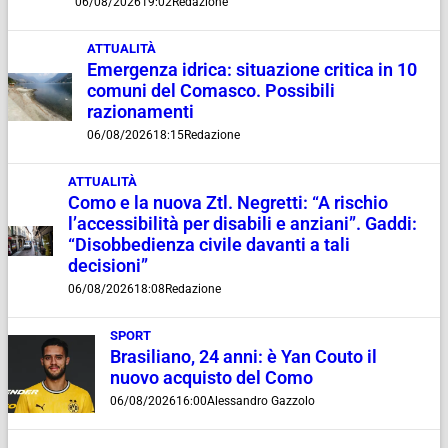
06/08/2026
19:02
Redazione
ATTUALITÀ
Emergenza idrica: situazione critica in 10
comuni del Comasco. Possibili
razionamenti
06/08/2026
18:15
Redazione
ATTUALITÀ
Como e la nuova Ztl. Negretti: “A rischio
l’accessibilità per disabili e anziani”. Gaddi:
“Disobbedienza civile davanti a tali
decisioni”
06/08/2026
18:08
Redazione
SPORT
Brasiliano, 24 anni: è Yan Couto il
nuovo acquisto del Como
06/08/2026
16:00
Alessandro Gazzolo