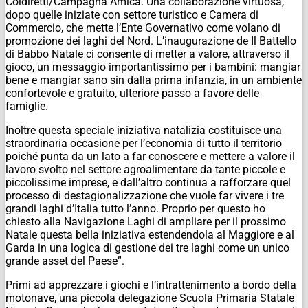
Coldiretti/Campagna Amica. Una collaborazione virtuosa,
dopo quelle iniziate con settore turistico e Camera di
Commercio, che mette l’Ente Governativo come volano di
promozione dei laghi del Nord. L’inaugurazione de Il Battello
di Babbo Natale ci consente di metter a valore, attraverso il
gioco, un messaggio importantissimo per i bambini: mangiar
bene e mangiar sano sin dalla prima infanzia, in un ambiente
confortevole e gratuito, ulteriore passo a favore delle
famiglie.
Inoltre questa speciale iniziativa natalizia costituisce una
straordinaria occasione per l’economia di tutto il territorio
poiché punta da un lato a far conoscere e mettere a valore il
lavoro svolto nel settore agroalimentare da tante piccole e
piccolissime imprese, e dall’altro continua a rafforzare quel
processo di destagionalizzazione che vuole far vivere i tre
grandi laghi d’Italia tutto l’anno. Proprio per questo ho
chiesto alla Navigazione Laghi di ampliare per il prossimo
Natale questa bella iniziativa estendendola al Maggiore e al
Garda in una logica di gestione dei tre laghi come un unico
grande asset del Paese”.
Primi ad apprezzare i giochi e l’intrattenimento a bordo della
motonave, una piccola delegazione Scuola Primaria Statale