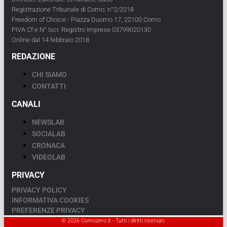
Registrazione Tribunale di Como: n°2/2018
Freedom of Choice - Piazza Duomo 17, 22100 Como
PIVA Cf e N° Iscr. Registro Imprese 03799020130
Online dal 14 febbraio 2018
REDAZIONE
CHI SIAMO
CONTATTI
CANALI
NEWSLAB
SOCIALAB
CRONACA
VIDEOLAB
PRIVACY
PRIVACY POLICY
INFORMATIVA COOKIES
PREFERENZE PRIVACY
© 2026 Comozero.it - Tutti i diritti riservati.