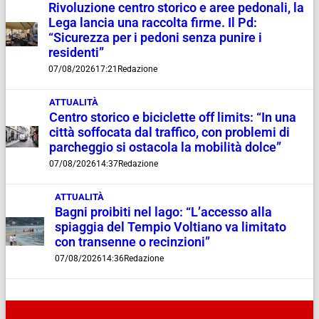
Rivoluzione centro storico e aree pedonali, la
Lega lancia una raccolta firme. Il Pd:
“Sicurezza per i pedoni senza punire i
residenti”
07/08/2026
17:21
Redazione
ATTUALITÀ
Centro storico e biciclette off limits: “In una
città soffocata dal traffico, con problemi di
parcheggio si ostacola la mobilità dolce”
07/08/2026
14:37
Redazione
ATTUALITÀ
Bagni proibiti nel lago: “L’accesso alla
spiaggia del Tempio Voltiano va limitato
con transenne o recinzioni”
07/08/2026
14:36
Redazione