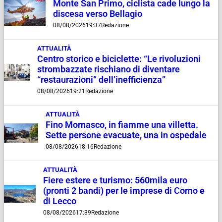
Monte San Primo, ciclista cade lungo la
discesa verso Bellagio
08/08/2026
19:37
Redazione
ATTUALITÀ
Centro storico e biciclette: “Le rivoluzioni
strombazzate rischiano di diventare
“restaurazioni” dell’inefficienza”
08/08/2026
19:21
Redazione
ATTUALITÀ
Fino Mornasco, in fiamme una villetta.
Sette persone evacuate, una in ospedale
08/08/2026
18:16
Redazione
ATTUALITÀ
Fiere estere e turismo: 560mila euro
(pronti 2 bandi) per le imprese di Como e
di Lecco
08/08/2026
17:39
Redazione