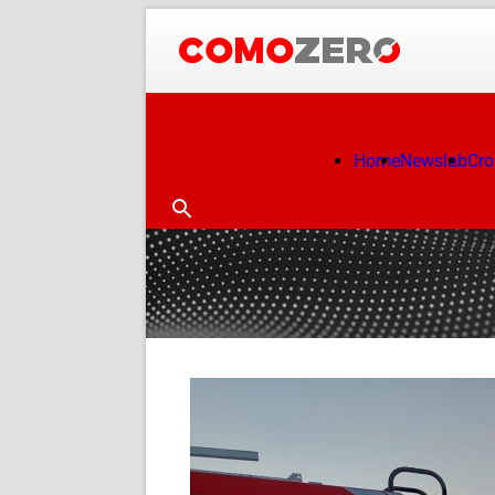
Home
Newslab
Cr