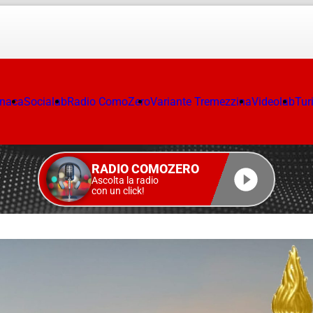
onaca
Socialab
Radio ComoZero
Variante Tremezzina
Videolab
Tur
RADIO COMOZERO
Ascolta la radio
con un click!