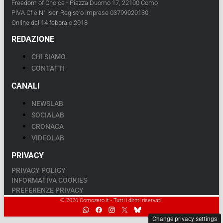
Freedom of Choice - Piazza Duomo 17, 22100 Como
PIVA Cf e N° Iscr. Registro Imprese 03799020130
Online dal 14 febbraio 2018
REDAZIONE
CHI SIAMO
CONTATTI
CANALI
NEWSLAB
SOCIALAB
CRONACA
VIDEOLAB
PRIVACY
PRIVACY POLICY
INFORMATIVA COOKIES
PREFERENZE PRIVACY
© 2026 Comozero.it - Tutti i diritti riservati.
Change privacy settings