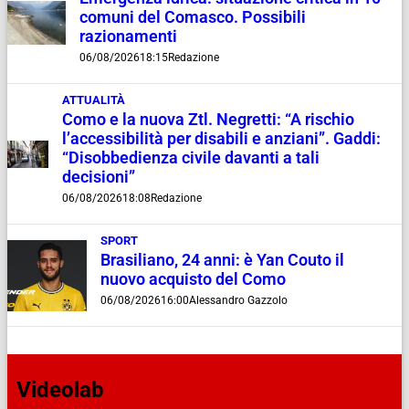
comuni del Comasco. Possibili
razionamenti
06/08/2026
18:15
Redazione
ATTUALITÀ
Como e la nuova Ztl. Negretti: “A rischio
l’accessibilità per disabili e anziani”. Gaddi:
“Disobbedienza civile davanti a tali
decisioni”
06/08/2026
18:08
Redazione
SPORT
Brasiliano, 24 anni: è Yan Couto il
nuovo acquisto del Como
06/08/2026
16:00
Alessandro Gazzolo
Videolab