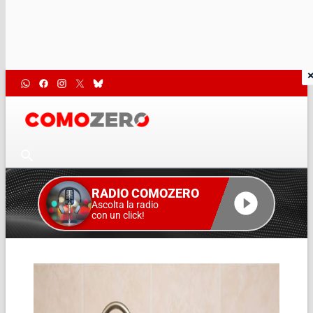
RADIO COMOZERO
Ascolta la radio
con un click!