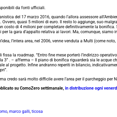
ponibili da fonti ufficiali.
istica del 17 marzo 2016, quando l’allora assessore all’Ambient
Ovvero, quasi 5 milioni di euro. Il resto lo aggiunge, suo malgrad
 costo di 4 milioni per completare definitivamente la bonifica. S
i per la gara d’appalto relativa ai lavori. Ma, comunque, siamo 
un’idea, l’intera area, nel 2006, venne venduta a Multi (come noto,
i fissa la roadmap. “Entro fine mese porterò l’indirizzo operativo 
lla 3” . – afferma – Il piano di bonifica riguarderà sia le acque 
ale al progetto. Infine andranno reperiti in bilancio, indicativamen
pri”.
 ma credo sarà molto difficile avere l’area per il parcheggio per 
ubblicato su ComoZero settimanale,
in distribuzione ogni venerdì
como
,
marco galli
,
ticosa