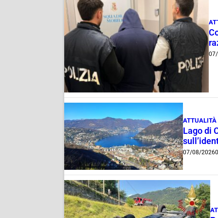
AT
Co
ra
07
ATTUALITÀ
Lago di 
sull’ident
07/08/2026
0
AT