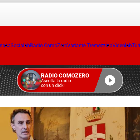
onaca
Socialab
Radio ComoZero
Variante Tremezzina
Videolab
Tur
RADIO COMOZERO
Ascolta la radio
con un click!