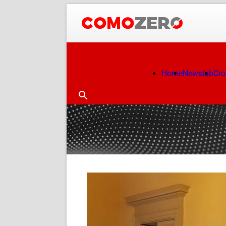
Home
Newslab
Cr