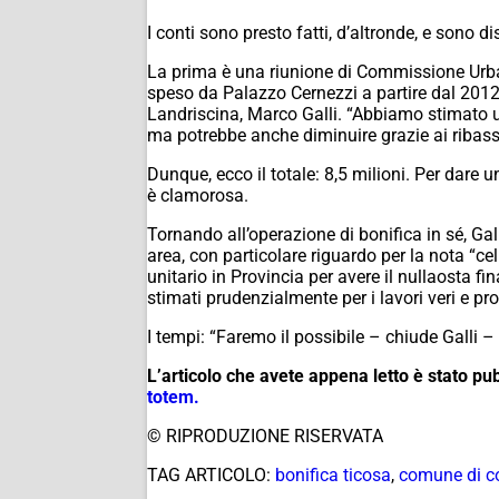
I conti sono presto fatti, d’altronde, e sono dis
La prima è una riunione di Commissione Urban
speso da Palazzo Cernezzi a partire dal 2012. 
Landriscina, Marco Galli. “Abbiamo stimato un
ma potrebbe anche diminuire grazie ai ribass
Dunque, ecco il totale: 8,5 milioni. Per dare 
è clamorosa.
Tornando all’operazione di bonifica in sé, Gall
area, con particolare riguardo per la nota “ce
unitario in Provincia per avere il nullaosta fin
stimati prudenzialmente per i lavori veri e pro
I tempi: “Faremo il possibile – chiude Galli –
L’articolo che avete appena letto è stato p
totem.
© RIPRODUZIONE RISERVATA
TAG ARTICOLO:
bonifica ticosa
,
comune di 