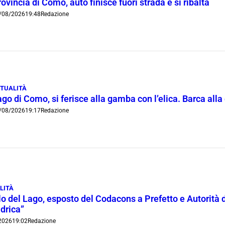
ovincia di Como, auto finisce fuori strada e si ribalta
/08/2026
19:48
Redazione
TUALITÀ
go di Como, si ferisce alla gamba con l’elica. Barca all
/08/2026
19:17
Redazione
LITÀ
lo del Lago, esposto del Codacons a Prefetto e Autorità d
idrica”
2026
19:02
Redazione