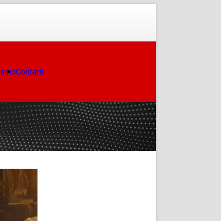
ismo
Contatti