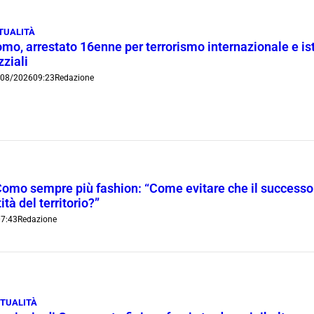
TUALITÀ
mo, arrestato 16enne per terrorismo internazionale e is
zziali
/08/2026
09:23
Redazione
Como sempre più fashion: “Come evitare che il successo t
ità del territorio?”
7:43
Redazione
TUALITÀ