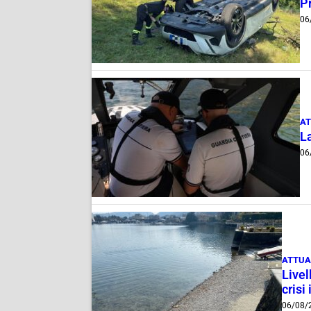
Pr
06
AT
La
06
ATTUA
Livel
crisi 
06/08/