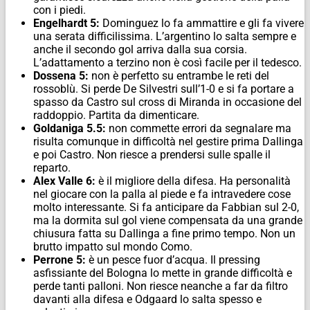
con i piedi.
Engelhardt 5:
Dominguez lo fa ammattire e gli fa vivere
una serata difficilissima. L’argentino lo salta sempre e
anche il secondo gol arriva dalla sua corsia.
L’adattamento a terzino non è così facile per il tedesco.
Dossena 5:
non è perfetto su entrambe le reti del
rossoblù. Si perde De Silvestri sull’1-0 e si fa portare a
spasso da Castro sul cross di Miranda in occasione del
raddoppio. Partita da dimenticare.
Goldaniga 5.5:
non commette errori da segnalare ma
risulta comunque in difficoltà nel gestire prima Dallinga
e poi Castro. Non riesce a prendersi sulle spalle il
reparto.
Alex Valle 6:
è il migliore della difesa. Ha personalità
nel giocare con la palla al piede e fa intravedere cose
molto interessante. Si fa anticipare da Fabbian sul 2-0,
ma la dormita sul gol viene compensata da una grande
chiusura fatta su Dallinga a fine primo tempo. Non un
brutto impatto sul mondo Como.
Perrone 5:
è un pesce fuor d’acqua. Il pressing
asfissiante del Bologna lo mette in grande difficoltà e
perde tanti palloni. Non riesce neanche a far da filtro
davanti alla difesa e Odgaard lo salta spesso e