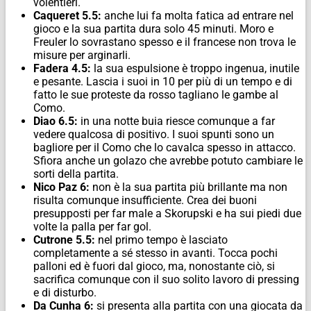
volentieri.
Caqueret 5.5:
anche lui fa molta fatica ad entrare nel
gioco e la sua partita dura solo 45 minuti. Moro e
Freuler lo sovrastano spesso e il francese non trova le
misure per arginarli.
Fadera 4.5:
la sua espulsione è troppo ingenua, inutile
e pesante. Lascia i suoi in 10 per più di un tempo e di
fatto le sue proteste da rosso tagliano le gambe al
Como.
Diao 6.5:
in una notte buia riesce comunque a far
vedere qualcosa di positivo. I suoi spunti sono un
bagliore per il Como che lo cavalca spesso in attacco.
Sfiora anche un golazo che avrebbe potuto cambiare le
sorti della partita.
Nico Paz 6:
non è la sua partita più brillante ma non
risulta comunque insufficiente. Crea dei buoni
presupposti per far male a Skorupski e ha sui piedi due
volte la palla per far gol.
Cutrone 5.5:
nel primo tempo è lasciato
completamente a sé stesso in avanti. Tocca pochi
palloni ed è fuori dal gioco, ma, nonostante ciò, si
sacrifica comunque con il suo solito lavoro di pressing
e di disturbo.
Da Cunha 6:
si presenta alla partita con una giocata da