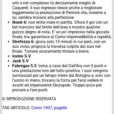
urlo e nel complesso fa decisamente meglio di
Caqueret. Il suo ingresso riesce anche a migliorare
leggermente la prestazione di Perrone che, insieme a
lui, sembra trovarsi alla perfezione.
Ikonè 6:
non entra male in partita. Sfiora il gol con un
bel mancino dal limite dell’area e mostra qualche
guizzo degno di nota. E’ un po’ impreciso nella giocata
finale, ma garantisce al Como imprevedibilità e rapidità.
Strefezza 6:
gioca solo 15 minuti in cui però, con un
suo cross, propizia la traversa colpita dai suoi nel
finale. Tornerà sicuramente titolare a breve.
Iovine S.V
Jack S.V
Fabregas 5.5
: torna a casa dal Dall’Ara con 0 punti e
una prestazione non del tutto positiva. I suoi vengono
surclassati per un tempo intero dal Bologna e, solo con
l’uomo in meno, trovano la forza per farsi vedere in
avanti ed impensierire Skorupski. Troppo poco per
provare a fare punti.
© RIPRODUZIONE RISERVATA
TAG ARTICOLO:
Como 1907
,
pagelle