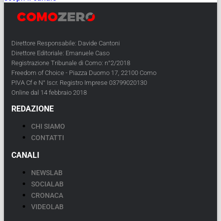
Direttore Responsabile: Davide Cantoni
Direttore Editoriale: Emanuele Caso
Registrazione Tribunale di Como: n°2/2018
Freedom of Choice - Piazza Duomo 17, 22100 Como
PIVA Cf e N° Iscr. Registro Imprese 03799020130
Online dal 14 febbraio 2018
REDAZIONE
CHI SIAMO
CONTATTI
CANALI
NEWSLAB
SOCIALAB
CRONACA
VIDEOLAB