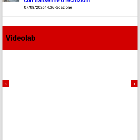
con transenne o recinzioni”
07/08/2026
14:36
Redazione
Videolab
‹
›