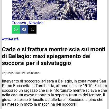
Cronaca
,
Newslab
ATTUALITÀ
Cade e si frattura mentre scia sui monti
di Bellagio: maxi spiegamento dei
soccorsi per il salvataggio
05/02/2026
08:26
Redazione
Intervento di soccorso ieri sera a Bellagio, in zona monte San
Primo Bocchetta di Torrebiotta, attorno alle ore 19.10. E’ stato
soccorso un ragazzo che si è infortunato mentre sciava e che
nella caduta aveva riportato la sopetta frattura del femore. Il
giovane stesso è riuscito ad allertare il Soccorso alpino che
ha messo in moto la macchina dei soccorsi.