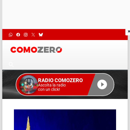
RADIO COMOZERO
Ascolta la radio
con un click!