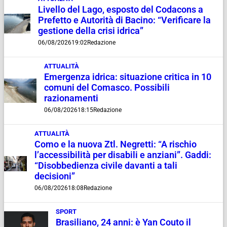
Livello del Lago, esposto del Codacons a
Prefetto e Autorità di Bacino: “Verificare la
gestione della crisi idrica”
06/08/2026
19:02
Redazione
ATTUALITÀ
Emergenza idrica: situazione critica in 10
comuni del Comasco. Possibili
razionamenti
06/08/2026
18:15
Redazione
ATTUALITÀ
Como e la nuova Ztl. Negretti: “A rischio
l’accessibilità per disabili e anziani”. Gaddi:
“Disobbedienza civile davanti a tali
decisioni”
06/08/2026
18:08
Redazione
SPORT
Brasiliano, 24 anni: è Yan Couto il