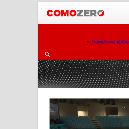
Home
Newslab
Cr