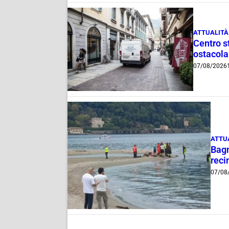
ATTUALITÀ
Centro st
ostacola
07/08/2026
ATTU
Bagn
reci
07/08