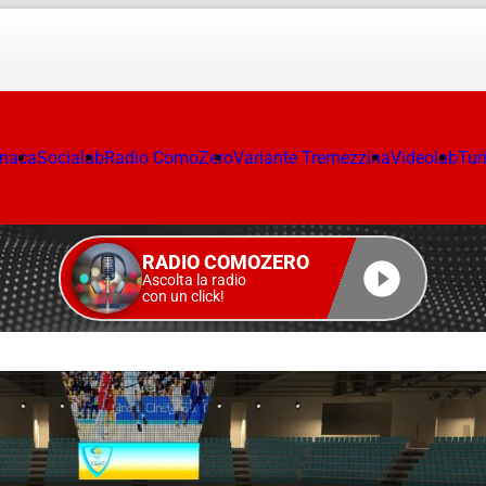
onaca
Socialab
Radio ComoZero
Variante Tremezzina
Videolab
Tur
RADIO COMOZERO
Ascolta la radio
con un click!