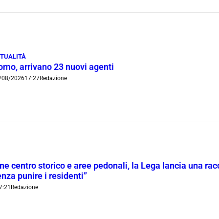
TUALITÀ
omo, arrivano 23 nuovi agenti
/08/2026
17:27
Redazione
ne centro storico e aree pedonali, la Lega lancia una racc
nza punire i residenti”
7:21
Redazione