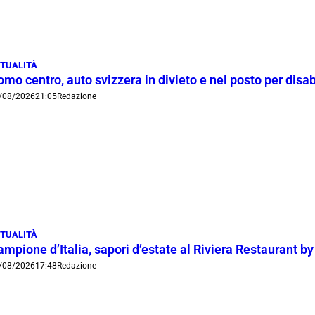
TUALITÀ
mo centro, auto svizzera in divieto e nel posto per disab
/08/2026
21:05
Redazione
TUALITÀ
mpione d’Italia, sapori d’estate al Riviera Restaurant b
/08/2026
17:48
Redazione