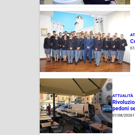
AT
C
07
ATTUALITÀ
Rivoluzio
pedoni se
07/08/2026
1