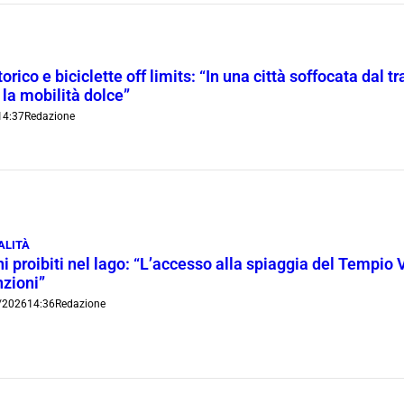
orico e biciclette off limits: “In una città soffocata dal t
 la mobilità dolce”
14:37
Redazione
ALITÀ
i proibiti nel lago: “L’accesso alla spiaggia del Tempio 
nzioni”
/2026
14:36
Redazione