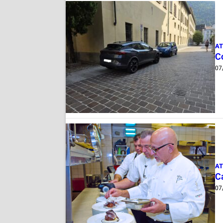
AT
Co
07
AT
Ca
07