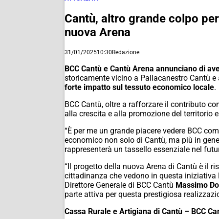
Cantù, altro grande colpo per 
nuova Arena
31/01/2025
10:30
Redazione
BCC Cantù e Cantù Arena annunciano di aver 
storicamente vicino a Pallacanestro Cantù e a
forte impatto sul tessuto economico locale
.
BCC Cantù, oltre a rafforzare il contributo c
alla crescita e alla promozione del territorio 
“È per me un grande piacere vedere BCC come I
economico non solo di Cantù, ma più in gener
rappresenterà un tassello essenziale nel futu
“Il progetto della nuova Arena di Cantù è il ri
cittadinanza che vedono in questa iniziativa la
Direttore Generale di BCC Cantù
Massimo Do
parte attiva per questa prestigiosa realizzazi
Cassa Rurale e Artigiana di Cantù – BCC Ca