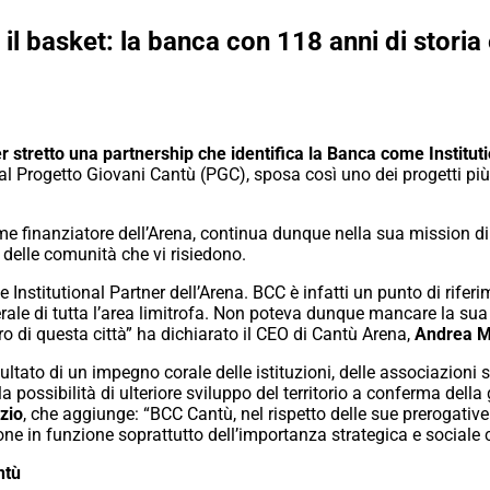
il basket: la banca con 118 anni di storia è
stretto una partnership che identifica la Banca come Instituti
l Progetto Giovani Cantù (PGC), sposa così uno dei progetti più 
ome finanziatore dell’Arena, continua dunque nella sua mission di 
e delle comunità che vi risiedono.
nstitutional Partner dell’Arena. BCC è infatti un punto di rife
ale di tutta l’area limitrofa. Non poteva dunque mancare la su
ro di questa città” ha dichiarato il CEO di Cantù Arena,
Andrea M
sultato di un impegno corale delle istituzioni, delle associazioni s
 possibilità di ulteriore sviluppo del territorio a conferma della g
zio
, che aggiunge: “BCC Cantù, nel rispetto delle sue prerogative
one in funzione soprattutto dell’importanza strategica e sociale c
ntù