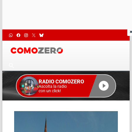
RADIO COMOZERO
Ascolta la radio
con un click!