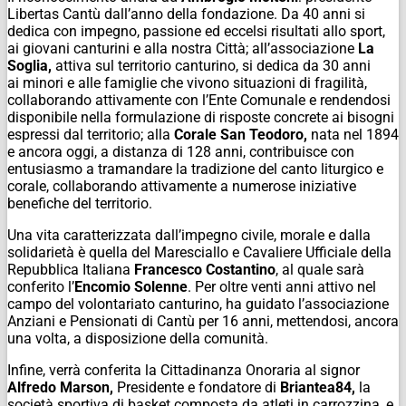
Libertas Cantù dall’anno della fondazione. Da 40 anni si
dedica con impegno, passione ed eccelsi risultati allo sport,
ai giovani canturini e alla nostra Città; all’associazione
La
Soglia,
attiva sul territorio canturino, si dedica da 30 anni
ai minori e alle famiglie che vivono situazioni di fragilità,
collaborando attivamente con l’Ente Comunale e rendendosi
disponibile nella formulazione di risposte concrete ai bisogni
espressi dal territorio; alla
Corale San Teodoro,
nata nel 1894
e ancora oggi, a distanza di 128 anni, contribuisce con
entusiasmo a tramandare la tradizione del canto liturgico e
corale, collaborando attivamente a numerose iniziative
benefiche del territorio.
Una vita caratterizzata dall’impegno civile, morale e dalla
solidarietà è quella del Maresciallo e Cavaliere Ufficiale della
Repubblica Italiana
Francesco Costantino
, al quale sarà
conferito l’
Encomio Solenne
. Per oltre venti anni attivo nel
campo del volontariato canturino, ha guidato l’associazione
Anziani e Pensionati di Cantù per 16 anni, mettendosi, ancora
una volta, a disposizione della comunità.
Infine, verrà conferita la Cittadinanza Onoraria al signor
Alfredo Marson,
Presidente e fondatore di
Briantea84,
la
società sportiva di basket composta da atleti in carrozzina, e