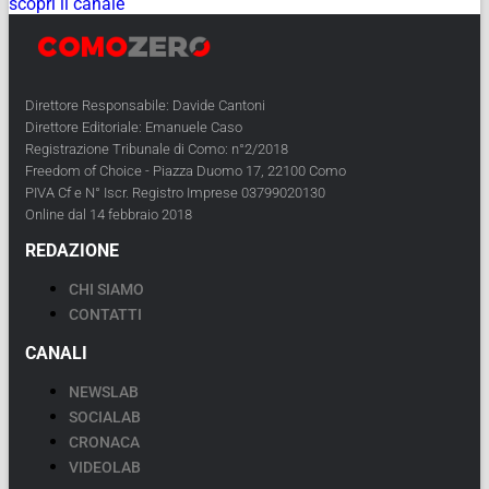
scopri il canale
Direttore Responsabile: Davide Cantoni
Direttore Editoriale: Emanuele Caso
Registrazione Tribunale di Como: n°2/2018
Freedom of Choice - Piazza Duomo 17, 22100 Como
PIVA Cf e N° Iscr. Registro Imprese 03799020130
Online dal 14 febbraio 2018
REDAZIONE
CHI SIAMO
CONTATTI
CANALI
NEWSLAB
SOCIALAB
CRONACA
VIDEOLAB