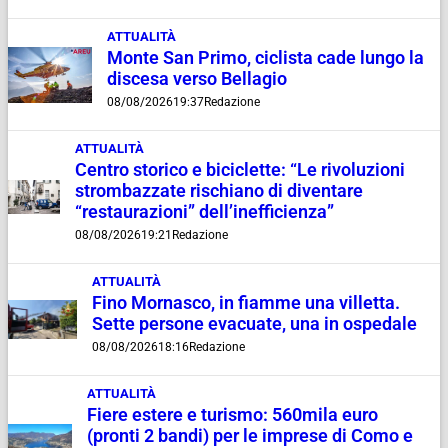
ATTUALITÀ
Monte San Primo, ciclista cade lungo la
discesa verso Bellagio
08/08/2026
19:37
Redazione
ATTUALITÀ
Centro storico e biciclette: “Le rivoluzioni
strombazzate rischiano di diventare
“restaurazioni” dell’inefficienza”
08/08/2026
19:21
Redazione
ATTUALITÀ
Fino Mornasco, in fiamme una villetta.
Sette persone evacuate, una in ospedale
08/08/2026
18:16
Redazione
ATTUALITÀ
Fiere estere e turismo: 560mila euro
(pronti 2 bandi) per le imprese di Como e