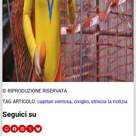
© RIPRODUZIONE RISERVATA
TAG ARTICOLO:
capitan ventosa
,
civiglio
,
striscia la notizia
Seguici su