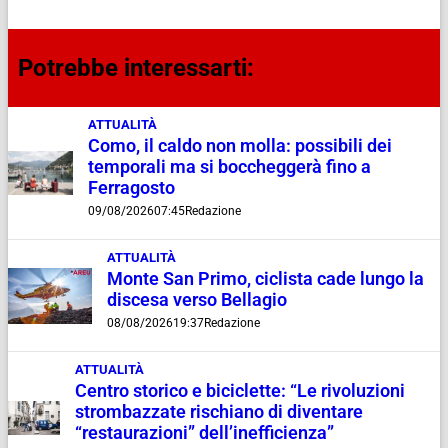
Potrebbe interessarti:
ATTUALITÀ
Como, il caldo non molla: possibili dei
temporali ma si boccheggerà fino a
Ferragosto
09/08/2026
07:45
Redazione
ATTUALITÀ
Monte San Primo, ciclista cade lungo la
discesa verso Bellagio
08/08/2026
19:37
Redazione
ATTUALITÀ
Centro storico e biciclette: “Le rivoluzioni
strombazzate rischiano di diventare
“restaurazioni” dell’inefficienza”