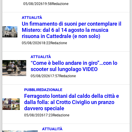
05/08/2026
19:58
Redazione
ATTUALITÀ
Un firmamento di suoni per contemplare il
Mistero: dal 6 al 14 agosto la musica
risuona in Cattedrale (e non solo)
05/08/2026
18:22
Redazione
ATTUALITÀ
“Come è bello andare in giro”…con lo
scooter sul lungolago VIDEO
05/08/2026
17:57
Redazione
PUBBLIREDAZIONALE
Ferragosto lontani dal caldo della città e
dalla folla: al Crotto Civiglio un pranzo
davvero speciale
05/08/2026
17:23
Redazione
ATTUALITÀ