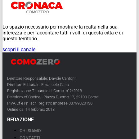
Lo spazio necessario per mostrare la realtà nella sua
interezza e per raccontare tutti i volti di questa città e di
questo territorio.
scopri il canale
Direttore Responsabile: Davide Cantoni
Direttore Editoriale: Emanuele Caso
Registrazione Tribunale di Como: n°2/2018
Freedom of Choice - Piazza Duomo 17, 22100 Como
PIVA Cf e N° Iscr. Registro Imprese 03799020130
Online dal 14 febbraio 2018
REDAZIONE
CHI SIAMO
CONTATTI