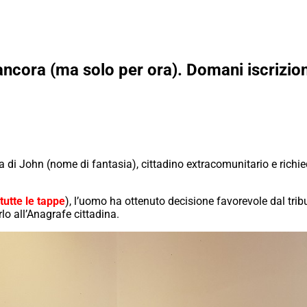
 ancora (ma solo per ora). Domani iscrizio
da di John (nome di fantasia), cittadino extracomunitario e richie
 tutte le tappe
), l’uomo ha ottenuto decisione favorevole dal t
lo all’Anagrafe cittadina.