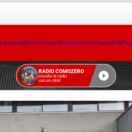
onaca
Socialab
Radio ComoZero
Variante Tremezzina
Videolab
Tur
RADIO COMOZERO
Ascolta la radio
con un click!