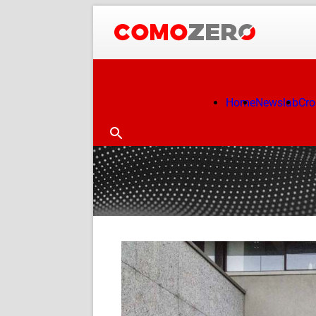
Home
Newslab
Cr