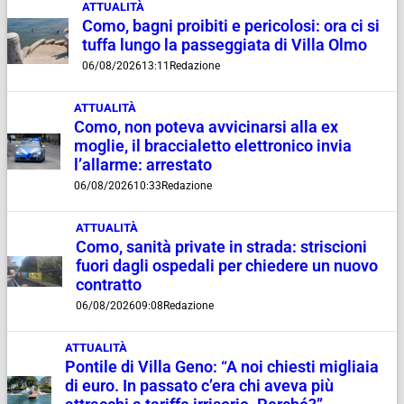
ATTUALITÀ
Como, bagni proibiti e pericolosi: ora ci si
tuffa lungo la passeggiata di Villa Olmo
06/08/2026
13:11
Redazione
ATTUALITÀ
Como, non poteva avvicinarsi alla ex
moglie, il braccialetto elettronico invia
l’allarme: arrestato
06/08/2026
10:33
Redazione
ATTUALITÀ
Como, sanità private in strada: striscioni
fuori dagli ospedali per chiedere un nuovo
contratto
06/08/2026
09:08
Redazione
ATTUALITÀ
Pontile di Villa Geno: “A noi chiesti migliaia
di euro. In passato c’era chi aveva più