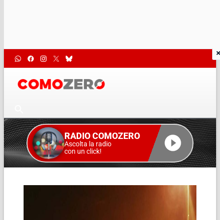
RADIO COMOZERO
Ascolta la radio
con un click!