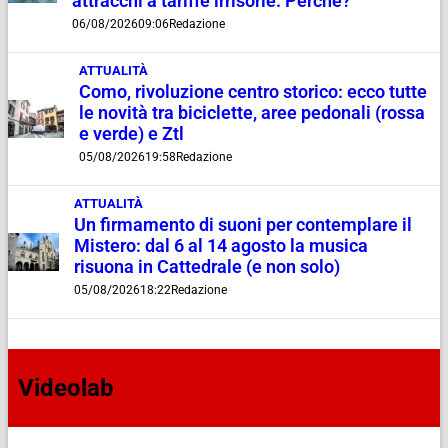
attracchi a tariffe irrisorie. Perché?”
06/08/2026
09:06
Redazione
ATTUALITÀ
Como, rivoluzione centro storico: ecco tutte
le novità tra biciclette, aree pedonali (rossa
e verde) e Ztl
05/08/2026
19:58
Redazione
ATTUALITÀ
Un firmamento di suoni per contemplare il
Mistero: dal 6 al 14 agosto la musica
risuona in Cattedrale (e non solo)
05/08/2026
18:22
Redazione
Videolab