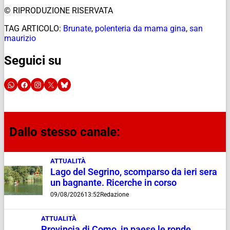
© RIPRODUZIONE RISERVATA
TAG ARTICOLO:
Brunate
,
polenteria da mama gina
,
san
maurizio
Seguici su
Dallo stesso canale:
ATTUALITÀ
Lago del Segrino, scomparso da ieri sera
un bagnante. Ricerche in corso
09/08/2026
13:52
Redazione
ATTUALITÀ
Provincia di Como, in paese le ronde