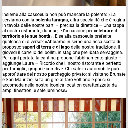
Insieme alla cassoeula non può mancare la polenta: «La
serviamo con la
polenta taragna
, altra specialità che è regina
in tavola dalle nostre parti – precisa la direttrice – Una tappa
al nostro ristorante, dunque, è l’occasione per
celebrare il
territorio e le sue bontà
». E se alla cassoeula preferite
qualcosa di diverso? «Abbiamo in serbo una ricca scelta di
proposte:
sapori di terra e di lago
della nostra tradizione, il
giovedì il carrello dei bolliti, in stagione prelibata selvaggina.
Per ogni portata la cantina propone l’abbinamento giusto –
aggiunge Laura – Ricordo che il nostro ristorante è perfetto
per famiglie, gruppi e comitive. Chi sale in automobile può
approfittare del nostro parcheggio privato: si visitano Brunate
e San Maurizio, si fa un giro al faro voltiano e poi ci si
accomoda nella nostra iconica location caratterizzata da
ampi finestroni e sale luminose».