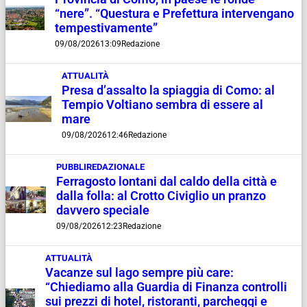
“nere”. “Questura e Prefettura intervengano
tempestivamente”
09/08/2026
13:09
Redazione
ATTUALITÀ
Presa d’assalto la spiaggia di Como: al
Tempio Voltiano sembra di essere al
mare
09/08/2026
12:46
Redazione
PUBBLIREDAZIONALE
Ferragosto lontani dal caldo della città e
dalla folla: al Crotto Civiglio un pranzo
davvero speciale
09/08/2026
12:23
Redazione
ATTUALITÀ
Vacanze sul lago sempre più care:
“Chiediamo alla Guardia di Finanza controlli
sui prezzi di hotel, ristoranti, parcheggi e