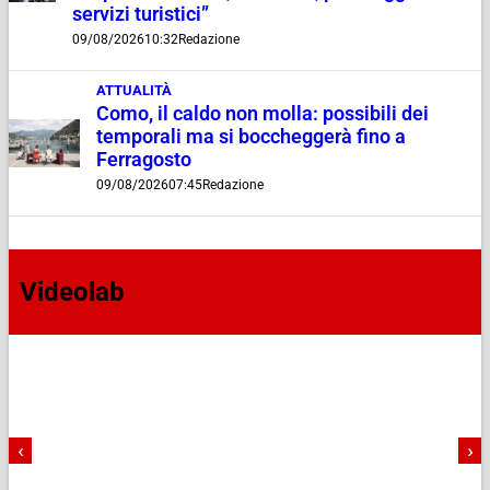
servizi turistici”
09/08/2026
10:32
Redazione
ATTUALITÀ
Como, il caldo non molla: possibili dei
temporali ma si boccheggerà fino a
Ferragosto
09/08/2026
07:45
Redazione
Videolab
‹
›