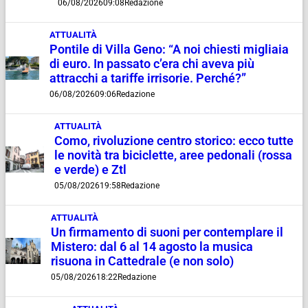
06/08/2026
09:08
Redazione
ATTUALITÀ
Pontile di Villa Geno: “A noi chiesti migliaia
di euro. In passato c’era chi aveva più
attracchi a tariffe irrisorie. Perché?”
06/08/2026
09:06
Redazione
ATTUALITÀ
Como, rivoluzione centro storico: ecco tutte
le novità tra biciclette, aree pedonali (rossa
e verde) e Ztl
05/08/2026
19:58
Redazione
ATTUALITÀ
Un firmamento di suoni per contemplare il
Mistero: dal 6 al 14 agosto la musica
risuona in Cattedrale (e non solo)
05/08/2026
18:22
Redazione