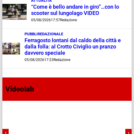
ATTUALITÀ
“Come è bello andare in giro”…con lo
scooter sul lungolago VIDEO
05/08/2026
17:57
Redazione
PUBBLIREDAZIONALE
Ferragosto lontani dal caldo della città e
dalla folla: al Crotto Civiglio un pranzo
davvero speciale
05/08/2026
17:23
Redazione
Videolab
‹
›