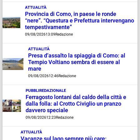
ATTUALITÀ
Provincia di Como, in paese le ronde
“nere”. “Questura e Prefettura intervengano
tempestivamente”
09/08/2026
13:09
Redazione
ATTUALITÀ
Presa d’assalto la spiaggia di Como: al
Tempio Voltiano sembra di essere al
mare
09/08/2026
12:46
Redazione
PUBBLIREDAZIONALE
Ferragosto lontani dal caldo della città e
dalla folla: al Crotto Civiglio un pranzo
davvero speciale
09/08/2026
12:23
Redazione
ATTUALITÀ
Vacanze sul lago sempre più care: