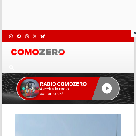
RADIO COMOZERO
Ascolta la radio
con un click!