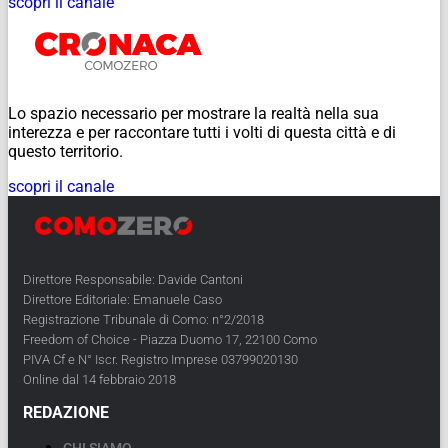
scopri il canale
Lo spazio necessario per mostrare la realtà nella sua
interezza e per raccontare tutti i volti di questa città e di
questo territorio.
scopri il canale
Direttore Responsabile: Davide Cantoni
Direttore Editoriale: Emanuele Caso
Registrazione Tribunale di Como: n°2/2018
Freedom of Choice - Piazza Duomo 17, 22100 Como
PIVA Cf e N° Iscr. Registro Imprese 03799020130
Online dal 14 febbraio 2018
REDAZIONE
CHI SIAMO