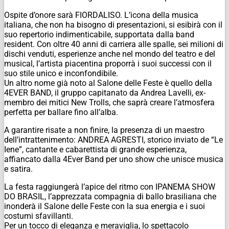
Ospite d’onore sarà FIORDALISO. L’icona della musica
italiana, che non ha bisogno di presentazioni, si esibirà con il
suo repertorio indimenticabile, supportata dalla band
resident. Con oltre 40 anni di carriera alle spalle, sei milioni di
dischi venduti, esperienze anche nel mondo del teatro e del
musical, l’artista piacentina proporrà i suoi successi con il
suo stile unico e inconfondibile.
Un altro nome già noto al Salone delle Feste è quello della
4EVER BAND, il gruppo capitanato da Andrea Lavelli, ex-
membro dei mitici New Trolls, che saprà creare l’atmosfera
perfetta per ballare fino all’alba.
A garantire risate a non finire, la presenza di un maestro
dell’intrattenimento: ANDREA AGRESTI, storico inviato de “Le
Iene”, cantante e cabarettista di grande esperienza,
affiancato dalla 4Ever Band per uno show che unisce musica
e satira.
La festa raggiungerà l’apice del ritmo con IPANEMA SHOW
DO BRASIL, l’apprezzata compagnia di ballo brasiliana che
inonderà il Salone delle Feste con la sua energia e i suoi
costumi sfavillanti.
Per un tocco di eleganza e meraviglia, lo spettacolo