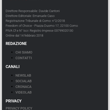
Direttore Responsabile: Davide Cantoni
Direttore Editoriale: Emanuele Caso
Registrazione Tribunale di Como: n°2/2018
Freedom of Choice - Piazza Duomo 17, 22100 Como
PIVA Cf e N° Iscr. Registro Imprese 03799020130
Online dal 14 febbraio 2018
REDAZIONE
CHI SIAMO
CONTATTI
CANALI
NEWSLAB
SOCIALAB
CRONACA
VIDEOLAB
PRIVACY
PRIVACY POLICY