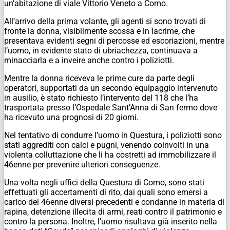
un’abitazione di viale Vittorio Veneto a Como.
All’arrivo della prima volante, gli agenti si sono trovati di
fronte la donna, visibilmente scossa e in lacrime, che
presentava evidenti segni di percosse ed escoriazioni, mentre
l’uomo, in evidente stato di ubriachezza, continuava a
minacciarla e a inveire anche contro i poliziotti.
Mentre la donna riceveva le prime cure da parte degli
operatori, supportati da un secondo equipaggio intervenuto
in ausilio, è stato richiesto l’intervento del 118 che l’ha
trasportata presso l’Ospedale Sant’Anna di San fermo dove
ha ricevuto una prognosi di 20 giorni.
Nel tentativo di condurre l’uomo in Questura, i poliziotti sono
stati aggrediti con calci e pugni, venendo coinvolti in una
violenta colluttazione che li ha costretti ad immobilizzare il
46enne per prevenire ulteriori conseguenze.
Una volta negli uffici della Questura di Como, sono stati
effettuati gli accertamenti di rito, dai quali sono emersi a
carico del 46enne diversi precedenti e condanne in materia di
rapina, detenzione illecita di armi, reati contro il patrimonio e
contro la persona. Inoltre, l’uomo risultava già inserito nella