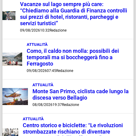
Vacanze sul lago sempre più care:
“Chiediamo alla Guardia di Finanza controlli
sui prezzi di hotel, ristoranti, parcheggi e
servizi turistici”
09/08/2026
10:32
Redazione
ATTUALITÀ
Como, il caldo non molla: possibili dei
temporali ma si boccheggerà fino a
Ferragosto
09/08/2026
07:45
Redazione
ATTUALITÀ
Monte San Primo, ciclista cade lungo la
discesa verso Bellagio
08/08/2026
19:37
Redazione
ATTUALITÀ
Centro storico e biciclette: “Le rivoluzioni
strombazzate rischiano di diventare