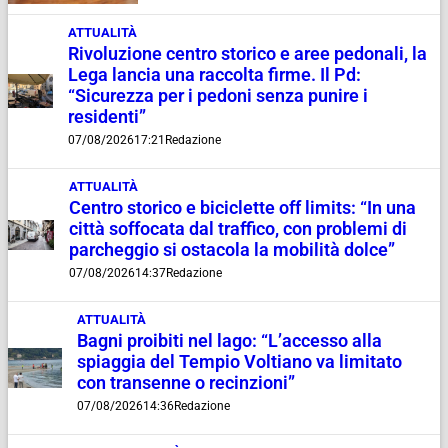
ATTUALITÀ
Rivoluzione centro storico e aree pedonali, la
Lega lancia una raccolta firme. Il Pd:
“Sicurezza per i pedoni senza punire i
residenti”
07/08/2026
17:21
Redazione
ATTUALITÀ
Centro storico e biciclette off limits: “In una
città soffocata dal traffico, con problemi di
parcheggio si ostacola la mobilità dolce”
07/08/2026
14:37
Redazione
ATTUALITÀ
Bagni proibiti nel lago: “L’accesso alla
spiaggia del Tempio Voltiano va limitato
con transenne o recinzioni”
07/08/2026
14:36
Redazione