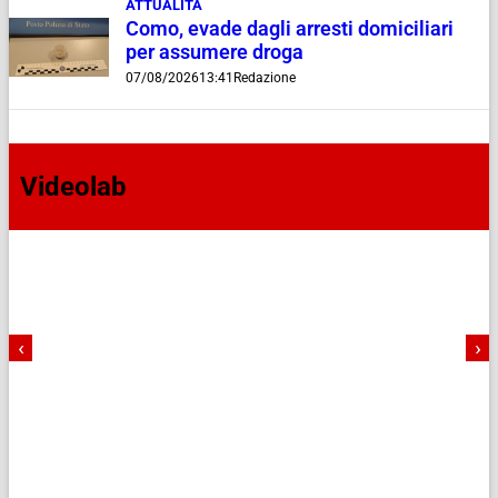
ATTUALITÀ
Como, evade dagli arresti domiciliari
per assumere droga
07/08/2026
13:41
Redazione
Videolab
‹
›