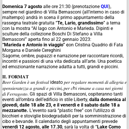
Domenica 7 agosto
alle ore 21:30 (prenotazione
QUI
),
sempre nel giardino di Villa Bernasconi (all’interno in caso di
maltempo) andrà in scena il primo appuntamento della
rassegna teatrale gratuita “
Te, Lario, grandissimo
” a tema
con la mostra “Al lago con Antonio e Marieda. Dipinti e
sculture della collezione Boschi Di Stefano a Villa
Bernasconi” aperta fino al 22 gennaio 2023:
“Marieda e Antonio in viaggio” c
on Cristina Quadrio di Fata
Morgana e Daniele Cereghini
Sagome, ombre, pupazzi e narrazione per raccontare ricordi,
incontri e passioni di una vita dedicata all’arte. Una poetica
ed emozionante narrazione adatta a tutti, grandi e piccini.
𝐈𝐋 𝐅𝐎𝐑𝐌𝐀𝐓
𝐵𝑒𝑒𝑟 𝐺𝑎𝑟𝑑𝑒𝑛 𝑒̀ 𝑢𝑛 𝑓𝑒𝑠𝑡𝑖𝑣𝑎𝑙 ideato 𝑝𝑒𝑟 𝑟𝑒𝑔𝑎𝑙𝑎𝑟𝑒 𝑚𝑜𝑚𝑒𝑛𝑡𝑖 𝑑𝑖 𝑎𝑙𝑙𝑒𝑔𝑟𝑖𝑎 𝑒
𝑠𝑝𝑒𝑛𝑠𝑖𝑒𝑟𝑎𝑡𝑒𝑧𝑧𝑎 𝑎 𝑔𝑟𝑎𝑛𝑑𝑖 𝑒 𝑝𝑖𝑐𝑐𝑖𝑛𝑖, 𝑝𝑒𝑟 𝑐ℎ𝑖 𝑟𝑖𝑚𝑎𝑛𝑒 𝑎 𝑐𝑎𝑠𝑎 𝑛𝑒𝑖 𝑔𝑖𝑜𝑟𝑛𝑖
𝑑𝑖 𝐹𝑒𝑟𝑟𝑎𝑔𝑜𝑠𝑡𝑜. Gli spazi di Villa Bernasconi, ospiteranno tanti
eventi all’ombra dell’edificio in stile Liberty,
dalla domenica al
giovedì, dalle 18 alle 23, e il venerdì e il sabato dalle 18 a
mezzanotte.
L’evento sarà “plastic free” con l’utilizzo di
bicchieri e stoviglie biodegradabili per la somministrazione di
cibo e bevande. Il calendario degli appuntamenti prevede
venerdì 12 agosto, alle 17.30
, sarà la volta di “
Lake Como