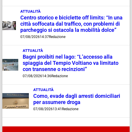
ATTUALITÀ
Centro storico e biciclette off limits: “In una
città soffocata dal traffico, con problemi di
parcheggio si ostacola la mobilità dolce”
07/08/2026
14:37
Redazione
ATTUALITÀ
Bagni proibiti nel lago: “L’accesso alla
spiaggia del Tempio Voltiano va limitato
con transenne o recinzioni”
07/08/2026
14:36
Redazione
ATTUALITÀ
Como, evade dagli arresti domiciliari
per assumere droga
07/08/2026
13:41
Redazione