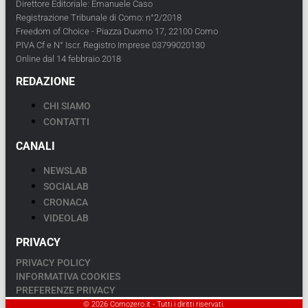
Direttore Editoriale: Emanuele Caso
Registrazione Tribunale di Como: n°2/2018
Freedom of Choice - Piazza Duomo 17, 22100 Como
PIVA Cf e N° Iscr. Registro Imprese 03799020130
Online dal 14 febbraio 2018
REDAZIONE
CHI SIAMO
CONTATTI
CANALI
NEWSLAB
SOCIALAB
CRONACA
VIDEOLAB
PRIVACY
PRIVACY POLICY
INFORMATIVA COOKIES
PREFERENZE PRIVACY
© 2026 Comozero.it - Tutti i diritti riservati.