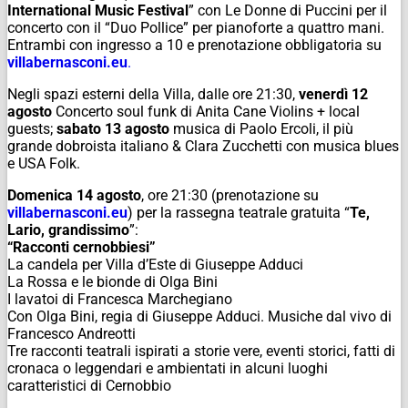
International Music Festival
” con Le Donne di Puccini per il
concerto con il “Duo Pollice” per pianoforte a quattro mani.
Entrambi con ingresso a 10 e prenotazione obbligatoria su
villabernasconi.eu
.
Negli spazi esterni della Villa, dalle ore 21:30,
venerdì 12
agosto
Concerto soul funk di Anita Cane Violins + local
guests;
sabato 13 agosto
musica di Paolo Ercoli, il più
grande dobroista italiano & Clara Zucchetti con musica blues
e USA Folk.
Domenica 14 agosto
, ore 21:30 (prenotazione su
villabernasconi.eu
) per la rassegna teatrale gratuita “
Te,
Lario, grandissimo
”:
“Racconti cernobbiesi”
La candela per Villa d’Este di Giuseppe Adduci
La Rossa e le bionde di Olga Bini
I lavatoi di Francesca Marchegiano
Con Olga Bini, regia di Giuseppe Adduci. Musiche dal vivo di
Francesco Andreotti
Tre racconti teatrali ispirati a storie vere, eventi storici, fatti di
cronaca o leggendari e ambientati in alcuni luoghi
caratteristici di Cernobbio