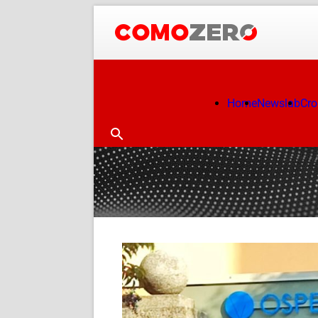
Home
Newslab
Cr