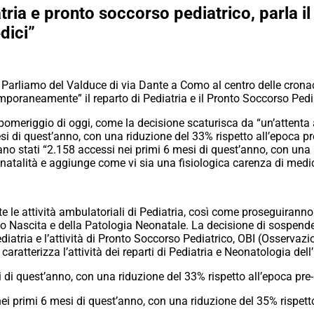
ia e pronto soccorso pediatrico, parla il
dici”
 Parliamo del Valduce di via Dante a Como al centro delle cronac
mporaneamente” il reparto di Pediatria e il Pronto Soccorso Pedi
pomeriggio di oggi, come la decisione scaturisca da “un’attenta an
esi di quest’anno, con una riduzione del 33% rispetto all’epoca p
o stati “2.158 accessi nei primi 6 mesi di quest’anno, con una r
natalità e aggiunge come vi sia una fisiologica carenza di medic
le attività ambulatoriali di Pediatria, così come proseguiranno 
orso Nascita e della Patologia Neonatale. La decisione di sospe
 Pediatria e l’attività di Pronto Soccorso Pediatrico, OBI (Osserva
caratterizza l’attività dei reparti di Pediatria e Neonatologia del
si di quest’anno, con una riduzione del 33% rispetto all’epoca pre
ei primi 6 mesi di quest’anno, con una riduzione del 35% rispett