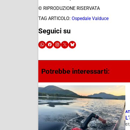
© RIPRODUZIONE RISERVATA
TAG ARTICOLO:
Ospedale Valduce
Seguici su
Potrebbe interessarti:
AT
L
07