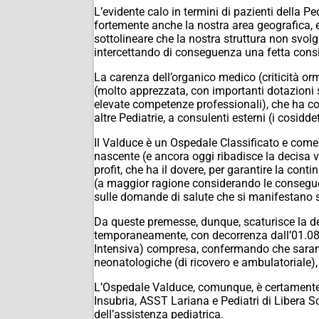
L’evidente calo in termini di pazienti della 
fortemente anche la nostra area geografica, 
sottolineare che la nostra struttura non svolg
intercettando di conseguenza una fetta consis
La carenza dell’organico medico (criticità or
(molto apprezzata, con importanti dotazioni 
elevate competenze professionali), che ha con
altre Pediatrie, a consulenti esterni (i cosiddet
Il Valduce è un Ospedale Classificato e come
nascente (e ancora oggi ribadisce la decisa vo
profit, che ha il dovere, per garantire la cont
(a maggior ragione considerando le consegu
sulle domande di salute che si manifestano s
Da queste premesse, dunque, scaturisce la d
temporaneamente, con decorrenza dall’01.08.20
Intensiva) compresa, confermando che saranno
neonatologiche (di ricovero e ambulatoriale),
L’Ospedale Valduce, comunque, è certamente d
Insubria, ASST Lariana e Pediatri di Libera S
dell’assistenza pediatrica.