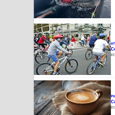
AT
Co
07
PU
Ca
07