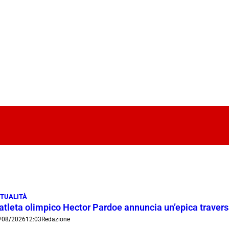
TUALITÀ
’atleta olimpico Hector Pardoe annuncia un’epica traver
/08/2026
12:03
Redazione