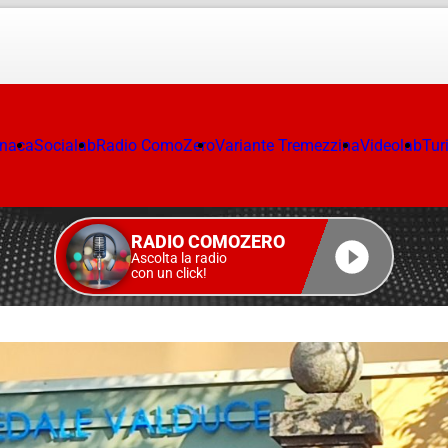
onaca
Socialab
Radio ComoZero
Variante Tremezzina
Videolab
Tur
RADIO COMOZERO
Ascolta la radio
con un click!