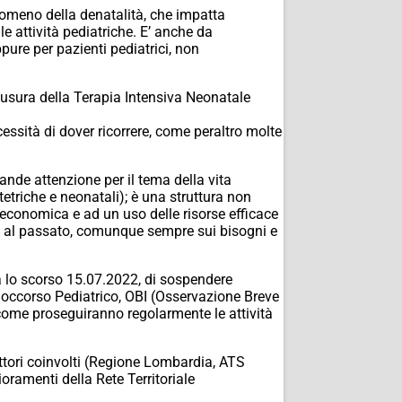
enomeno della denatalità, che impatta
 attività pediatriche. E’ anche da
pure per pazienti pediatrici, non
iusura della Terapia Intensiva Neonatale
ssità di dover ricorrere, come peraltro molte
nde attenzione per il tema della vita
tetriche e neonatali); è una struttura non
tà economica e ad un uso delle risorse efficace
o al passato, comunque sempre sui bisogni e
 lo scorso 15.07.2022, di sospendere
o Soccorso Pediatrico, OBI (Osservazione Breve
come proseguiranno regolarmente le attività
ttori coinvolti (Regione Lombardia, ATS
oramenti della Rete Territoriale