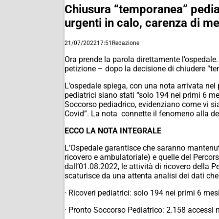
Chiusura “temporanea” pediatr
urgenti in calo, carenza di me
21/07/2022
17:51
Redazione
Ora prende la parola direttamente l’ospedale.
petizione – dopo la decisione di chiudere “te
L’ospedale spiega, con una nota arrivata nel 
pediatrici siano stati “solo 194 nei primi 6 m
Soccorso pediadrico, evidenziano come vi sian
Covid”. La nota connette il fenomeno alla de
ECCO LA NOTA INTEGRALE
L’Ospedale garantisce che saranno mantenute 
ricovero e ambulatoriale) e quelle del Perc
dall’01.08.2022, le attività di ricovero della
scaturisce da una attenta analisi dei dati che 
· Ricoveri pediatrici: solo 194 nei primi 6 me
· Pronto Soccorso Pediatrico: 2.158 accessi n