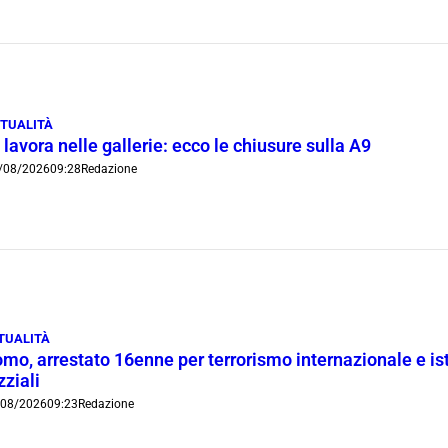
TUALITÀ
 lavora nelle gallerie: ecco le chiusure sulla A9
/08/2026
09:28
Redazione
TUALITÀ
mo, arrestato 16enne per terrorismo internazionale e is
zziali
/08/2026
09:23
Redazione