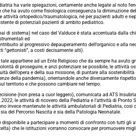
Pediatria ha varie spiegazioni, certamente anche legate al noto f
e che ha avuto come fisiologica conseguenza la diminuzione delle
e attività ortopedico/traumatologica, né per pazienti adulti e nep
tente di potenziali pazienti di ambito pediatrico.
mai di sistema) nel caso del Valduce è stata accentuata dalla ch
strumentali ed
tribuito al progressivo depauperamento dell’organico e alla nece
ti “gettonisti”, a costi decisamente alti).
 tale appartiene ad un Ente Religioso che da sempre ha avuto gra
lontà di proseguire, e anzi potenziare se possibile, le attività os
inuità dell’opera e della sua missione, di puntare alla sostenibili
enze della pandemia), orientandole anche diversamente rispett
ul territorio e che possono cambiare nel tempo.
ecisione (non presa a cuor leggero), comunicata ad ATS Insubria
22, le attività di ricovero della Pediatria e l’attività di Pront
 invece mantenute le attività ambulatoriali di Pediatria, così 
 sia del Percorso Nascita e sia della Patologia Neonatale.
isponibile a partecipare a momenti di confronto con tutti gli a
celta) che le istituzioni vorranno convocare per promuovere migli