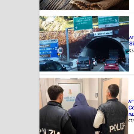
AT
Si
07
AT
Co
ra
07