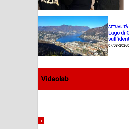
ATTUALITÀ
Lago di 
sull’ident
07/08/2026
0
Videolab
‹