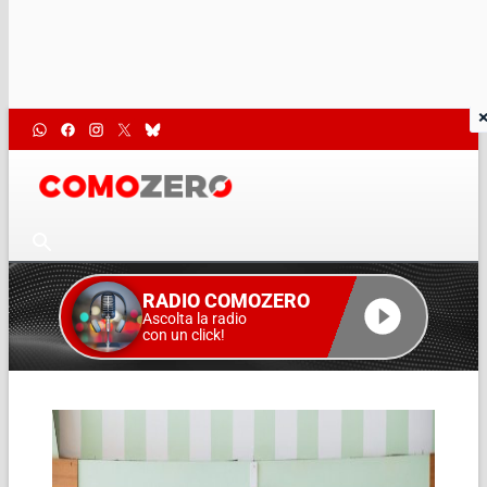
RADIO COMOZERO
Ascolta la radio
con un click!