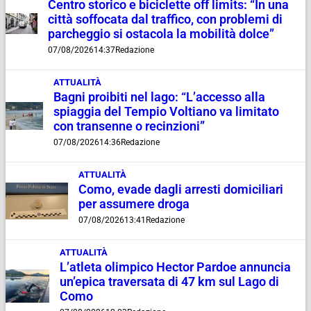
Centro storico e biciclette off limits: “In una
città soffocata dal traffico, con problemi di
parcheggio si ostacola la mobilità dolce”
07/08/2026
14:37
Redazione
ATTUALITÀ
Bagni proibiti nel lago: “L’accesso alla
spiaggia del Tempio Voltiano va limitato
con transenne o recinzioni”
07/08/2026
14:36
Redazione
ATTUALITÀ
Como, evade dagli arresti domiciliari
per assumere droga
07/08/2026
13:41
Redazione
ATTUALITÀ
L’atleta olimpico Hector Pardoe annuncia
un’epica traversata di 47 km sul Lago di
Como