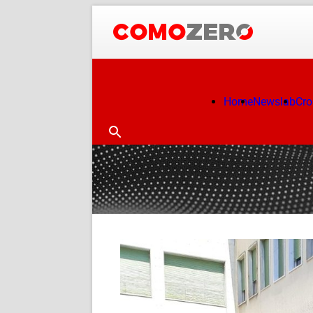
Home
Newslab
Cr