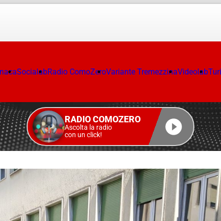
onaca
Socialab
Radio ComoZero
Variante Tremezzina
Videolab
Tur
RADIO COMOZERO
Ascolta la radio
con un click!