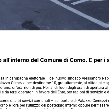
all’interno del Comune di Como. E per i ser
sa in campagna elettorale – del nuovo sindaco Alessandro Rapin
Palazzo Cernezzi per destinarne 10, gratuitamente, ai cittadini e a
ario: un’ora, non di più. Poi, al di fuori degli orari di apertura 
i e da terzi operatori in favore dell’Ente, per ragioni di servizio 
 come di altri servizi comunali – sul portale di Palazzo Cernezz
 giorno e l’ora per l’utilizzo del posteggio interno oppure per fis