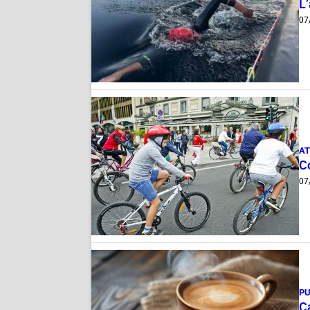
L
07
AT
Co
07
PU
Ca