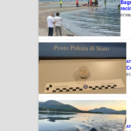
Bagn
reci
07/08
AT
C
07
AT