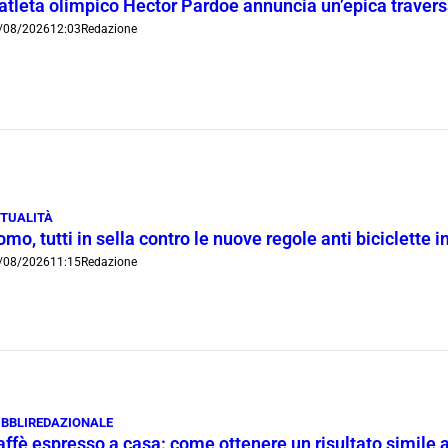
’atleta olimpico Hector Pardoe annuncia un’epica traver
/08/2026
12:03
Redazione
TUALITÀ
mo, tutti in sella contro le nuove regole anti biciclette 
/08/2026
11:15
Redazione
BBLIREDAZIONALE
ffè espresso a casa: come ottenere un risultato simile a