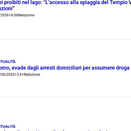
i proibiti nel lago: “L’accesso alla spiaggia del Tempio 
nzioni”
/2026
14:36
Redazione
TUALITÀ
omo, evade dagli arresti domiciliari per assumere droga
/08/2026
13:41
Redazione
TUALITÀ