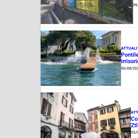
06
ATTUALI
Pontile
irrisor
06/08/20
ATT
Com
Ztl
05/