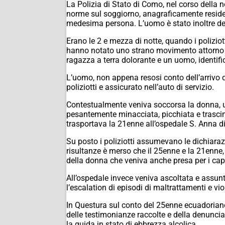
La Polizia di Stato di Como, nel corso della 
norme sul soggiorno, anagraficamente resident
medesima persona. L’uomo è stato inoltre denun
Erano le 2 e mezza di notte, quando i poliziott
hanno notato uno strano movimento attorno a
ragazza a terra dolorante e un uomo, identif
L’uomo, non appena resosi conto dell’arrivo 
poliziotti e assicurato nell’auto di servizio.
Contestualmente veniva soccorsa la donna, u
pesantemente minacciata, picchiata e trascina
trasportava la 21enne all’ospedale S. Anna d
Su posto i poliziotti assumevano le dichiarazio
risultanze è merso che il 25enne e la 21enne,
della donna che veniva anche presa per i capel
All’ospedale invece veniva ascoltata e assunta
l’escalation di episodi di maltrattamenti e v
In Questura sul conto del 25enne ecuadoriano,
delle testimonianze raccolte e della denuncia 
la guida in stato di ebbrezza alcolica.