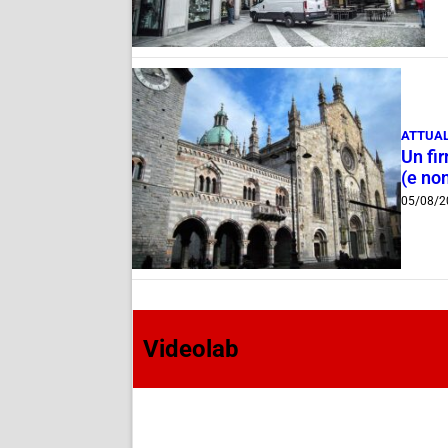
ATTUAL
Un fi
(e non
05/08/2
Videolab