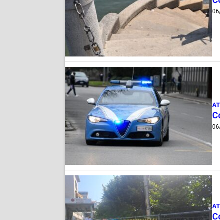
06
AT
Co
06
AT
Co