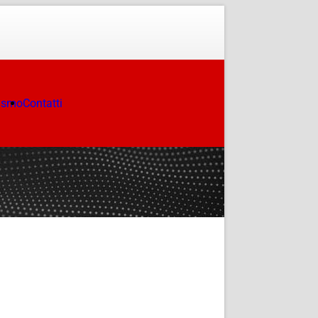
ismo
Contatti