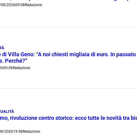
/08/2026
09:08
Redazione
TÀ
 di Villa Geno: “A noi chiesti migliaia di euro. In passato 
ie. Perché?”
26
09:06
Redazione
UALITÀ
o, rivoluzione centro storico: ecco tutte le novità tra bi
08/2026
19:58
Redazione