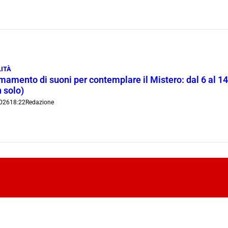
ITÀ
rmamento di suoni per contemplare il Mistero: dal 6 al 1
 solo)
026
18:22
Redazione