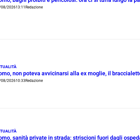
/08/2026
13:11
Redazione
TUALITÀ
mo, non poteva avvicinarsi alla ex moglie, il braccialetto
/08/2026
10:33
Redazione
TUALITÀ
mo, sanità private in strada: striscioni fuori dagli ospe