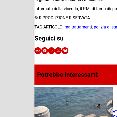
Informato della vicenda, il P.M. di turno dis
© RIPRODUZIONE RISERVATA
TAG ARTICOLO:
maltrattamenti
,
polizia di st
Seguici su
Potrebbe interessarti:
AT
Co