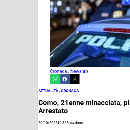
Cronaca
,
Newslab
ATTUALITÀ
,
CRONACA
Como, 21enne minacciata, picc
Arrestato
20/10/2025
10:32
Redazione