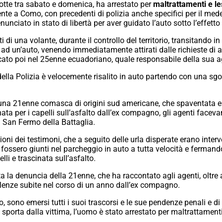
notte tra sabato e domenica, ha arrestato per
maltrattamenti e le
e a Como, con precedenti di polizia anche specifici per il medes
ciato in stato di libertà per aver guidato l’auto sotto l’effetto d
i di una volante, durante il controllo del territorio, transitando 
d un’auto, venendo immediatamente attirati dalle richieste di 
icato poi nel 25enne ecuadoriano, quale responsabile della sua 
della Polizia è velocemente risalito in auto partendo con una 
na 21enne comasca di origini sud americane, che spaventata e 
ta per i capelli sull’asfalto dall’ex compagno, gli agenti face
i San Fermo della Battaglia.
ni dei testimoni, che a seguito delle urla disperate erano interven
 fossero giunti nel parcheggio in auto a tutta velocità e fermando
li e trascinata sull’asfalto.
 la denuncia della 21enne, che ha raccontato agli agenti, oltre a 
iolenze subite nel corso di un anno dall’ex compagno.
 sono emersi tutti i suoi trascorsi e le sue pendenze penali e di 
sporta dalla vittima, l’uomo è stato arrestato per maltrattamenti 