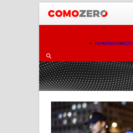
Home
Newslab
Cr