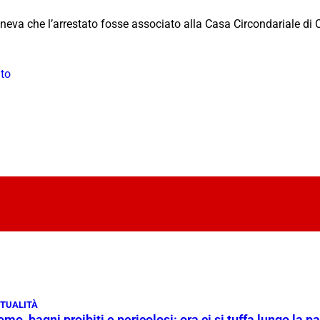
poneva che l’arrestato fosse associato alla Casa Circondariale di
ato
TUALITÀ
mo, bagni proibiti e pericolosi: ora ci si tuffa lungo la 