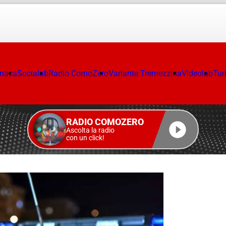
onaca
Socialab
Radio ComoZero
Variante Tremezzina
Videolab
Tur
RADIO COMOZERO
Ascolta la radio
con un click!