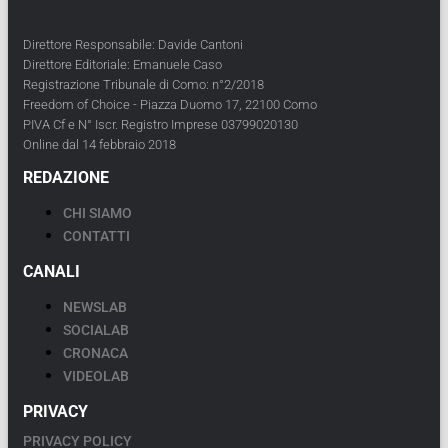
Direttore Responsabile: Davide Cantoni
Direttore Editoriale: Emanuele Caso
Registrazione Tribunale di Como: n°2/2018
Freedom of Choice - Piazza Duomo 17, 22100 Como
PIVA Cf e N° Iscr. Registro Imprese 03799020130
Online dal 14 febbraio 2018
REDAZIONE
CHI SIAMO
CONTATTI
CANALI
NEWSLAB
SOCIALAB
CRONACA
VIDEOLAB
PRIVACY
PRIVACY POLICY