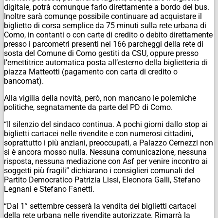
digitale, potrà comunque farlo direttamente a bordo del bus.
Inoltre sarà comunqe possibile continuare ad acquistare il
biglietto di corsa semplice da 75 minuti sulla rete urbana di
Como, in contanti o con carte di credito o debito direttamente
presso i parcometri presenti nei 166 parcheggi della rete di
sosta del Comune di Como gestiti da CSU, oppure presso
l’emettitrice automatica posta all’esterno della biglietteria di
piazza Matteotti (pagamento con carta di credito o
bancomat).
Alla vigilia della novità, però, non mancano le polemiche
politiche, segnatamente da parte del PD di Como.
“Il silenzio del sindaco continua. A pochi giorni dallo stop ai
biglietti cartacei nelle rivendite e con numerosi cittadini,
soprattutto i più anziani, preoccupati, a Palazzo Cernezzi non
si è ancora mosso nulla. Nessuna comunicazione, nessuna
risposta, nessuna mediazione con Asf per venire incontro ai
soggetti più fragili” dichiarano i consiglieri comunali del
Partito Democratico Patrizia Lissi, Eleonora Galli, Stefano
Legnani e Stefano Fanetti.
“Dal 1° settembre cesserà la vendita dei biglietti cartacei
della rete urbana nelle rivendite autorizzate. Rimarrà la