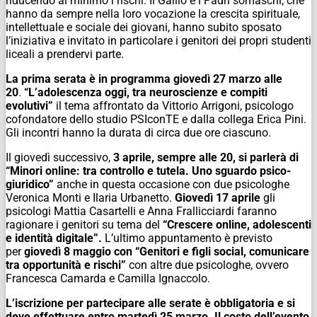
riducendo al minimo i rischi. Il Gallio e i Padri somaschi, che
hanno da sempre nella loro vocazione la crescita spirituale,
intellettuale e sociale dei giovani, hanno subito sposato
l’iniziativa e invitato in particolare i genitori dei propri studenti
liceali a prendervi parte.
La prima serata è in programma giovedì 27 marzo alle
20
.
“L’adolescenza oggi, tra neuroscienze e compiti
evolutivi”
il tema affrontato da Vittorio Arrigoni, psicologo
cofondatore dello studio PSIconTE e dalla collega Erica Pini.
Gli incontri hanno la durata di circa due ore ciascuno.
Il giovedì successivo,
3 aprile, sempre alle 20, si parlerà di
“Minori online: tra controllo e tutela. Uno sguardo psico-
giuridico”
anche in questa occasione con due psicologhe
Veronica Monti e Ilaria Urbanetto.
Giovedì 17 aprile
gli
psicologi Mattia Casartelli e Anna Frallicciardi faranno
ragionare i genitori su tema del
“Crescere online, adolescenti
e identità digitale”.
L’ultimo appuntamento è previsto
per
giovedì 8 maggio con “Genitori e figli social, comunicare
tra opportunità e rischi”
con altre due psicologhe, ovvero
Francesca Camarda e Camilla Ignaccolo.
L’iscrizione per partecipare alle serate è obbligatoria e si
deve effettuare entro martedì 25 marzo. Il costo dell’evento