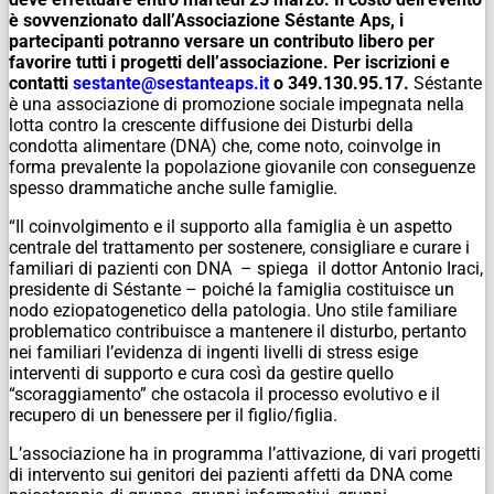
è sovvenzionato dall’Associazione Séstante Aps, i
partecipanti potranno versare un contributo libero per
favorire tutti i progetti dell’associazione. Per iscrizioni e
contatti
sestante@sestanteaps.it
o 349.130.95.17.
Séstante
è una associazione di promozione sociale impegnata nella
lotta contro la crescente diffusione dei Disturbi della
condotta alimentare (DNA) che, come noto, coinvolge in
forma prevalente la popolazione giovanile con conseguenze
spesso drammatiche anche sulle famiglie.
“Il coinvolgimento e il supporto alla famiglia è un aspetto
centrale del trattamento per sostenere, consigliare e curare i
familiari di pazienti con DNA – spiega il dottor Antonio Iraci,
presidente di Séstante – poiché la famiglia costituisce un
nodo eziopatogenetico della patologia. Uno stile familiare
problematico contribuisce a mantenere il disturbo, pertanto
nei familiari l’evidenza di ingenti livelli di stress esige
interventi di supporto e cura così da gestire quello
“scoraggiamento” che ostacola il processo evolutivo e il
recupero di un benessere per il figlio/figlia.
L’associazione ha in programma l’attivazione, di vari progetti
di intervento sui genitori dei pazienti affetti da DNA come