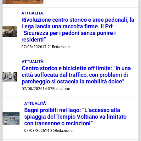
ATTUALITÀ
Rivoluzione centro storico e aree pedonali, la
Lega lancia una raccolta firme. Il Pd:
“Sicurezza per i pedoni senza punire i
residenti”
07/08/2026
17:21
Redazione
ATTUALITÀ
Centro storico e biciclette off limits: “In una
città soffocata dal traffico, con problemi di
parcheggio si ostacola la mobilità dolce”
07/08/2026
14:37
Redazione
ATTUALITÀ
Bagni proibiti nel lago: “L’accesso alla
spiaggia del Tempio Voltiano va limitato
con transenne o recinzioni”
07/08/2026
14:36
Redazione