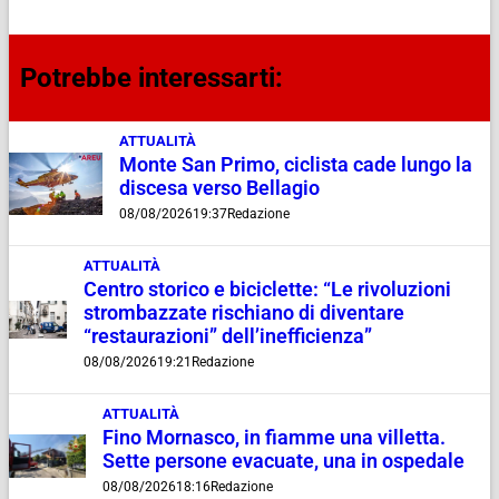
Potrebbe interessarti:
ATTUALITÀ
Monte San Primo, ciclista cade lungo la
discesa verso Bellagio
08/08/2026
19:37
Redazione
ATTUALITÀ
Centro storico e biciclette: “Le rivoluzioni
strombazzate rischiano di diventare
“restaurazioni” dell’inefficienza”
08/08/2026
19:21
Redazione
ATTUALITÀ
Fino Mornasco, in fiamme una villetta.
Sette persone evacuate, una in ospedale
08/08/2026
18:16
Redazione