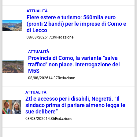
ATTUALITÀ
Fiere estere e turismo: 560mila euro
(pronti 2 bandi) per le imprese di Como e
di Lecco
08/08/2026
17:39
Redazione
ATTUALITÀ
Provincia di Como, la variante “salva
traffico” non piace. Interrogazione del
M5S
08/08/2026
14:37
Redazione
ATTUALITÀ
Ztl e accesso per i disabili, Negretti. “Il
sindaco prima di parlare almeno legga le
sue delibere”
08/08/2026
14:36
Redazione