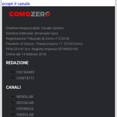
scopri il canale
Direttore Responsabile: Davide Cantoni
Direttore Editoriale: Emanuele Caso
Registrazione Tribunale di Como: n°2/2018
Freedom of Choice - Piazza Duomo 17, 22100 Como
PIVA Cf e N° Iscr. Registro Imprese 03799020130
Online dal 14 febbraio 2018
REDAZIONE
CHI SIAMO
CONTATTI
CANALI
NEWSLAB
SOCIALAB
CRONACA
VIDEOLAB