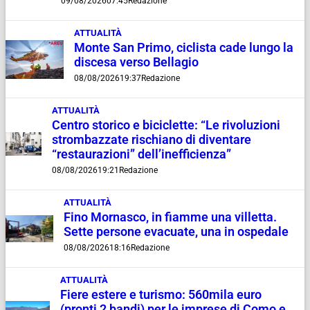
09/08/2026
07:45
Redazione
ATTUALITÀ
Monte San Primo, ciclista cade lungo la
discesa verso Bellagio
08/08/2026
19:37
Redazione
ATTUALITÀ
Centro storico e biciclette: “Le rivoluzioni
strombazzate rischiano di diventare
“restaurazioni” dell’inefficienza”
08/08/2026
19:21
Redazione
ATTUALITÀ
Fino Mornasco, in fiamme una villetta.
Sette persone evacuate, una in ospedale
08/08/2026
18:16
Redazione
ATTUALITÀ
Fiere estere e turismo: 560mila euro
(pronti 2 bandi) per le imprese di Como e