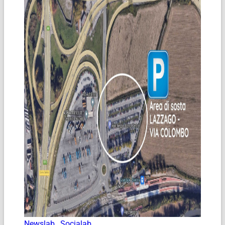
Newslab
,
Socialab