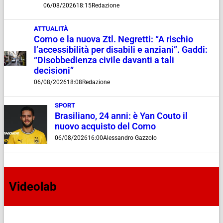
06/08/2026
18:15
Redazione
ATTUALITÀ
Como e la nuova Ztl. Negretti: “A rischio
l’accessibilità per disabili e anziani”. Gaddi:
“Disobbedienza civile davanti a tali
decisioni”
06/08/2026
18:08
Redazione
SPORT
Brasiliano, 24 anni: è Yan Couto il
nuovo acquisto del Como
06/08/2026
16:00
Alessandro Gazzolo
Videolab