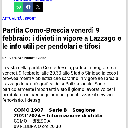
ATTUALITÀ
,
SPORT
Partita Como-Brescia venerdì 9
febbraio: i divieti in vigore a Lazzago e
le info utili per pendolari e tifosi
05/02/2024
21:00
Redazione
In vista della partita Como-Brescia, partita in programma
venerdì, 9 febbraio, alle 20.30 allo Stadio Sinigaglia ecco i
provvedimenti viabilistici che saranno in vigore nell’area di
Lazzago in un’infografica della Polizia locale. Sono
particolarmente importanti visto il giorno lavorativo per i
pendolari che parcheggiano per poi utilizzare il servizio
ferroviario. I dettagli
𝗖𝗢𝗠𝗢 𝟭𝟵𝟬𝟳 – 𝗦𝗲𝗿𝗶𝗲 𝗕 – 𝗦𝘁𝗮𝗴𝗶𝗼𝗻𝗲
𝟮𝟬𝟮𝟯/𝟮𝟬𝟮𝟰 – 𝗜𝗻𝗳𝗼𝗿𝗺𝗮𝘇𝗶𝗼𝗻𝗲 𝗱𝗶 𝘂𝘁𝗶𝗹𝗶𝘁𝗮̀
COMO – BRESCIA
09 FEBBRAIO ore 20.30