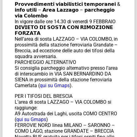
𝗣𝗿𝗼𝘃𝘃𝗲𝗱𝗶𝗺𝗲𝗻𝘁𝗶 𝘃𝗶𝗮𝗯𝗶𝗹𝗶𝘀𝘁𝗶𝗰𝗶 𝘁𝗲𝗺𝗽𝗼𝗿𝗮𝗻𝗲𝗶 &
𝗶𝗻𝗳𝗼 𝘂𝘁𝗶𝗹𝗶 – 𝗔𝗿𝗲𝗮 𝗟𝗮𝘇𝘇𝗮𝗴𝗼 – 𝗽𝗮𝗿𝗰𝗵𝗲𝗴𝗴𝗶𝗼
𝘃𝗶𝗮 𝗖𝗼𝗹𝗼𝗺𝗯𝗼
In vigore dalle ore 14.30 di venerdì 9 FEBBRAIO
𝗗𝗜𝗩𝗜𝗘𝗧𝗢 𝗗𝗜 𝗦𝗢𝗦𝗧𝗔 𝗖𝗢𝗡 𝗥𝗜𝗠𝗢𝗭𝗜𝗢𝗡𝗘
𝗙𝗢𝗥𝗭𝗔𝗧𝗔
Nell’area di sosta LAZZAGO – VIA COLOMBO, in
prossimità della stazione ferroviaria Grandate –
Breccia, ad eccezione delle auto dei tifosi della
squadra avversaria.
PARCHEGGIO ALTERNATIVO
Si consiglia parcheggio alternativo presso l’area
di interscambio in VIA SAN BERNARDINO DA
SIENA in prossimità della stazione ferroviaria
Camerlata (
qui su Gmaps
).
PER I TIFOSI DEL BRESCIA
L’area di sosta LAZZAGO – VIA COLOMBO si
raggiunge:
A9 Autostrada dei Laghi, uscita COMO CENTRO
(
qui su Gmaps
)
FERROVIE NORD linea MILANO – SARONNO –
COMO LAGO, stazione GRANDATE – BRECCIA
Navetta BUS gratuita per i tifosi ospiti fino allo