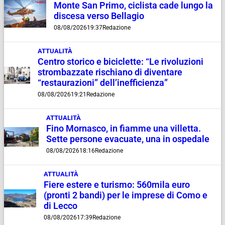
Monte San Primo, ciclista cade lungo la
discesa verso Bellagio
08/08/2026
19:37
Redazione
ATTUALITÀ
Centro storico e biciclette: “Le rivoluzioni
strombazzate rischiano di diventare
“restaurazioni” dell’inefficienza”
08/08/2026
19:21
Redazione
ATTUALITÀ
Fino Mornasco, in fiamme una villetta.
Sette persone evacuate, una in ospedale
08/08/2026
18:16
Redazione
ATTUALITÀ
Fiere estere e turismo: 560mila euro
(pronti 2 bandi) per le imprese di Como e
di Lecco
08/08/2026
17:39
Redazione