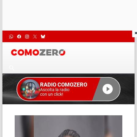
RADIO COMOZERO
Ascolta la radio
con un click!