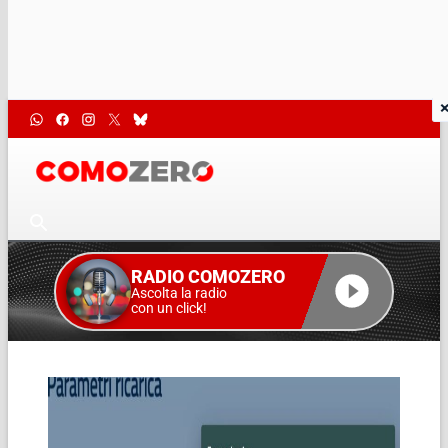
RADIO COMOZERO
Ascolta la radio
con un click!