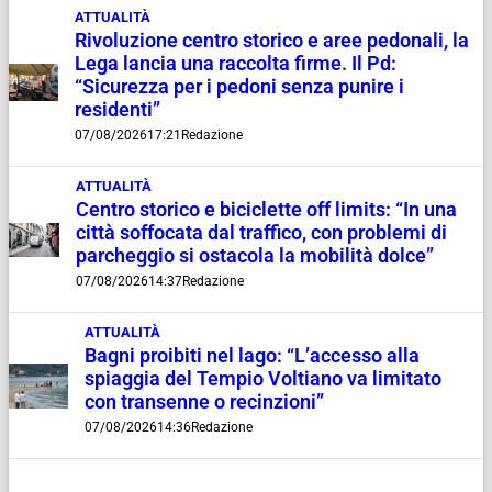
ATTUALITÀ
Rivoluzione centro storico e aree pedonali, la
Lega lancia una raccolta firme. Il Pd:
“Sicurezza per i pedoni senza punire i
residenti”
07/08/2026
17:21
Redazione
ATTUALITÀ
Centro storico e biciclette off limits: “In una
città soffocata dal traffico, con problemi di
parcheggio si ostacola la mobilità dolce”
07/08/2026
14:37
Redazione
ATTUALITÀ
Bagni proibiti nel lago: “L’accesso alla
spiaggia del Tempio Voltiano va limitato
con transenne o recinzioni”
07/08/2026
14:36
Redazione