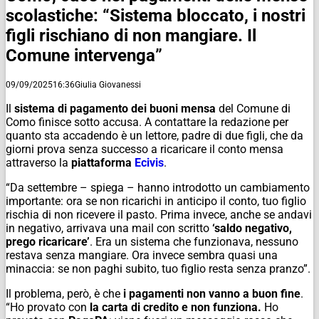
scolastiche: “Sistema bloccato, i nostri
figli rischiano di non mangiare. Il
Comune intervenga”
09/09/2025
16:36
Giulia Giovanessi
Il
sistema di pagamento dei buoni mensa
del Comune di
Como finisce sotto accusa. A contattare la redazione per
quanto sta accadendo è un lettore, padre di due figli, che da
giorni prova senza successo a ricaricare il conto mensa
attraverso la
piattaforma
Ecivis
.
“Da settembre – spiega – hanno introdotto un cambiamento
importante: ora se non ricarichi in anticipo il conto, tuo figlio
rischia di non ricevere il pasto. Prima invece, anche se andavi
in negativo, arrivava una mail con scritto
‘saldo negativo,
prego ricaricare’
. Era un sistema che funzionava, nessuno
restava senza mangiare. Ora invece sembra quasi una
minaccia: se non paghi subito, tuo figlio resta senza pranzo”.
Il problema, però, è che
i pagamenti non vanno a buon fine
.
“Ho provato con
la carta di credito e non funziona.
Ho