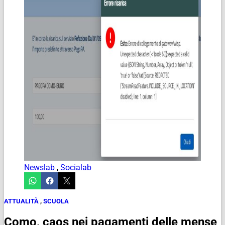
Newslab
,
Socialab
ATTUALITÀ
,
SCUOLA
Como, caos nei pagamenti delle mense