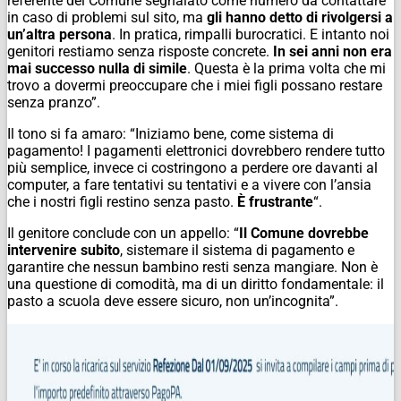
referente del Comune segnalato come numero da contattare
in caso di problemi sul sito, ma
gli hanno detto di rivolgersi a
un’altra persona
. In pratica, rimpalli burocratici. E intanto noi
genitori restiamo senza risposte concrete.
In sei anni non era
mai successo nulla di simile
. Questa è la prima volta che mi
trovo a dovermi preoccupare che i miei figli possano restare
senza pranzo”.
Il tono si fa amaro: “Iniziamo bene, come sistema di
pagamento! I pagamenti elettronici dovrebbero rendere tutto
più semplice, invece ci costringono a perdere ore davanti al
computer, a fare tentativi su tentativi e a vivere con l’ansia
che i nostri figli restino senza pasto.
È frustrante
“.
Il genitore conclude con un appello: “
Il Comune dovrebbe
intervenire subito
, sistemare il sistema di pagamento e
garantire che nessun bambino resti senza mangiare. Non è
una questione di comodità, ma di un diritto fondamentale: il
pasto a scuola deve essere sicuro, non un’incognita”.