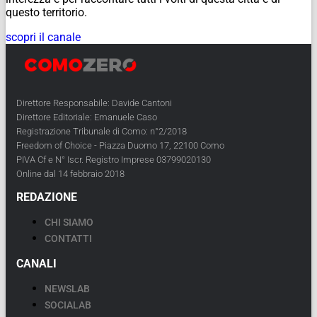
questo territorio.
scopri il canale
Direttore Responsabile: Davide Cantoni
Direttore Editoriale: Emanuele Caso
Registrazione Tribunale di Como: n°2/2018
Freedom of Choice - Piazza Duomo 17, 22100 Como
PIVA Cf e N° Iscr. Registro Imprese 03799020130
Online dal 14 febbraio 2018
REDAZIONE
CHI SIAMO
CONTATTI
CANALI
NEWSLAB
SOCIALAB