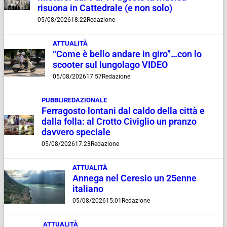
risuona in Cattedrale (e non solo)
05/08/2026
18:22
Redazione
ATTUALITÀ
“Come è bello andare in giro”…con lo
scooter sul lungolago VIDEO
05/08/2026
17:57
Redazione
PUBBLIREDAZIONALE
Ferragosto lontani dal caldo della città e
dalla folla: al Crotto Civiglio un pranzo
davvero speciale
05/08/2026
17:23
Redazione
ATTUALITÀ
Annega nel Ceresio un 25enne
italiano
05/08/2026
15:01
Redazione
ATTUALITÀ