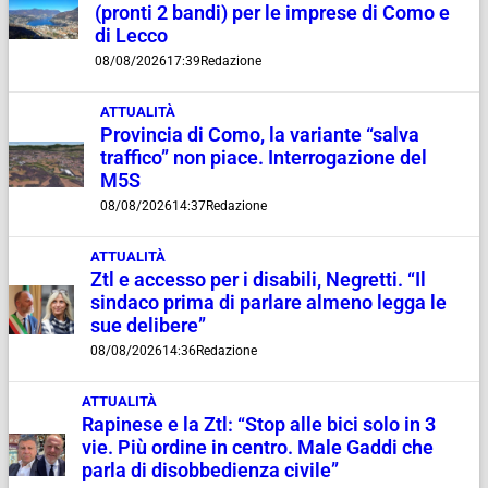
(pronti 2 bandi) per le imprese di Como e
di Lecco
08/08/2026
17:39
Redazione
ATTUALITÀ
Provincia di Como, la variante “salva
traffico” non piace. Interrogazione del
M5S
08/08/2026
14:37
Redazione
ATTUALITÀ
Ztl e accesso per i disabili, Negretti. “Il
sindaco prima di parlare almeno legga le
sue delibere”
08/08/2026
14:36
Redazione
ATTUALITÀ
Rapinese e la Ztl: “Stop alle bici solo in 3
vie. Più ordine in centro. Male Gaddi che
parla di disobbedienza civile”