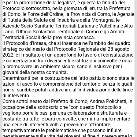
e per la promozione della legalità”, è questa la finalità del
Protocollo sottoscritto, nella giornata di ieri, tra la Prefettura
di Como, le Forze dell’Ordine, la Provincia di Como, le Agenzie
di Tutela della Salute dell’Insubria e della Montagna, le
Aziende Socio Sanitarie Territoriali Lariana e Valtellina e Alto
Lario, l’Ufficio Scolastico Territoriale di Como e gli Ambiti
Territoriali Sociali della provincia comasca.
Il Protocollo d’intesa, che si inserisce nell’ambito del quadro
strategico delineato dal Protocollo Regionale del 28 agosto
2022, è il risultato di un approfondito lavoro di consultazione
e concertazione tra i diversi enti e istituzioni coinvolte e mira
a promuovere un ambiente sicuro, sano e inclusivo per i
giovani della nostra comunità.
Determinanti per la costruzione dell’atto pattizio sono state le
azioni di ascolto e comprensione del territorio, senza le quali
non si sarebbe potuti addivenire all’individuazione delle linee
di intervento.
Come sottolineato dal Prefetto di Como, Andrea Polichetti, in
occasione della sottoscrizione “con questo Protocollo si
vogliono porre le basi per una collaborazione strutturata e
costante tra tutte le parti coinvolte, che miri a implementare
una serie di interventi volti a prevenire e affrontare
tempestivamente le problematiche che possono influire
negativamente sulla vita dei giovani, al fine di preservarne lo