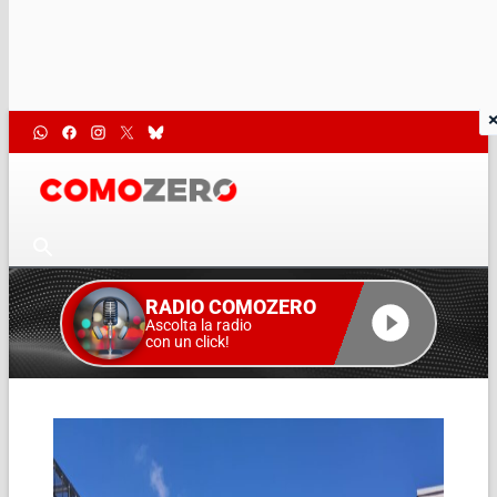
RADIO COMOZERO
Ascolta la radio
con un click!