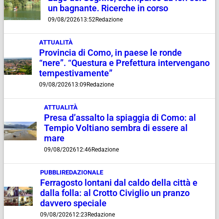
un bagnante. Ricerche in corso
09/08/2026
13:52
Redazione
ATTUALITÀ
Provincia di Como, in paese le ronde
“nere”. “Questura e Prefettura intervengano
tempestivamente”
09/08/2026
13:09
Redazione
ATTUALITÀ
Presa d’assalto la spiaggia di Como: al
Tempio Voltiano sembra di essere al
mare
09/08/2026
12:46
Redazione
PUBBLIREDAZIONALE
Ferragosto lontani dal caldo della città e
dalla folla: al Crotto Civiglio un pranzo
davvero speciale
09/08/2026
12:23
Redazione