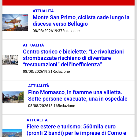
ATTUALITÀ
Monte San Primo, ciclista cade lungo la
discesa verso Bellagio
08/08/2026
19:37
Redazione
ATTUALITÀ
Centro storico e biciclette: “Le rivoluzioni
strombazzate rischiano di diventare
“restaurazioni” dell’inefficienza”
08/08/2026
19:21
Redazione
ATTUALITÀ
Fino Mornasco, in fiamme una villetta.
Sette persone evacuate, una in ospedale
08/08/2026
18:16
Redazione
ATTUALITÀ
Fiere estere e turismo: 560mila euro
(pronti 2 bandi) per le imprese di Como e