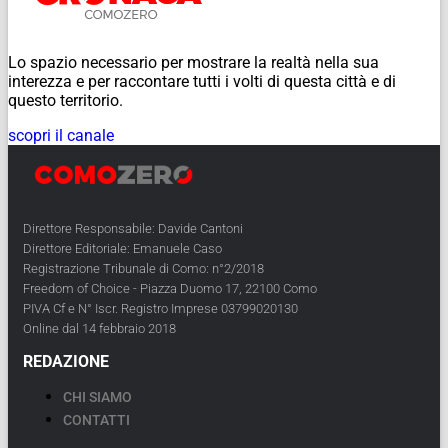
Lo spazio necessario per mostrare la realtà nella sua
interezza e per raccontare tutti i volti di questa città e di
questo territorio.
scopri il canale
Direttore Responsabile: Davide Cantoni
Direttore Editoriale: Emanuele Caso
Registrazione Tribunale di Como: n°2/2018
Freedom of Choice - Piazza Duomo 17, 22100 Como
PIVA Cf e N° Iscr. Registro Imprese 03799020130
Online dal 14 febbraio 2018
REDAZIONE
CHI SIAMO
CONTATTI