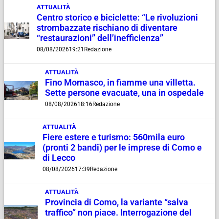
ATTUALITÀ
Centro storico e biciclette: “Le rivoluzioni
strombazzate rischiano di diventare
“restaurazioni” dell’inefficienza”
08/08/2026
19:21
Redazione
ATTUALITÀ
Fino Mornasco, in fiamme una villetta.
Sette persone evacuate, una in ospedale
08/08/2026
18:16
Redazione
ATTUALITÀ
Fiere estere e turismo: 560mila euro
(pronti 2 bandi) per le imprese di Como e
di Lecco
08/08/2026
17:39
Redazione
ATTUALITÀ
Provincia di Como, la variante “salva
traffico” non piace. Interrogazione del