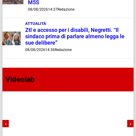
M5S
08/08/2026
14:37
Redazione
ATTUALITÀ
Ztl e accesso per i disabili, Negretti. “Il
sindaco prima di parlare almeno legga le
sue delibere”
08/08/2026
14:36
Redazione
Videolab
‹
›