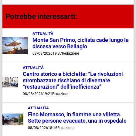
Potrebbe interessarti:
ATTUALITÀ
Monte San Primo, ciclista cade lungo la
discesa verso Bellagio
08/08/2026
19:37
Redazione
ATTUALITÀ
Centro storico e biciclette: “Le rivoluzioni
strombazzate rischiano di diventare
“restaurazioni” dell’inefficienza”
08/08/2026
19:21
Redazione
ATTUALITÀ
Fino Mornasco, in fiamme una villetta.
Sette persone evacuate, una in ospedale
08/08/2026
18:16
Redazione