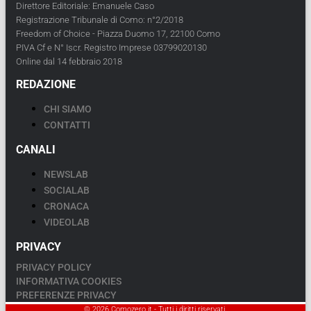
Direttore Editoriale: Emanuele Caso
Registrazione Tribunale di Como: n°2/2018
Freedom of Choice - Piazza Duomo 17, 22100 Como
PIVA Cf e N° Iscr. Registro Imprese 03799020130
Online dal 14 febbraio 2018
REDAZIONE
CHI SIAMO
CONTATTI
CANALI
NEWSLAB
SOCIALAB
CRONACA
VIDEOLAB
PRIVACY
PRIVACY POLICY
INFORMATIVA COOKIES
PREFERENZE PRIVACY
© 2026 Comozero.it - Tutti i diritti riservati.