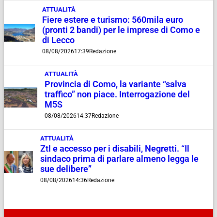
ATTUALITÀ
Fiere estere e turismo: 560mila euro
(pronti 2 bandi) per le imprese di Como e
di Lecco
08/08/2026
17:39
Redazione
ATTUALITÀ
Provincia di Como, la variante “salva
traffico” non piace. Interrogazione del
M5S
08/08/2026
14:37
Redazione
ATTUALITÀ
Ztl e accesso per i disabili, Negretti. “Il
sindaco prima di parlare almeno legga le
sue delibere”
08/08/2026
14:36
Redazione