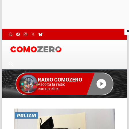
RADIO COMOZERO
Ascolta la radio
con un click!