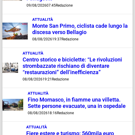
09/08/2026
07:45
Redazione
ATTUALITÀ
Monte San Primo, ciclista cade lungo la
discesa verso Bellagio
08/08/2026
19:37
Redazione
ATTUALITÀ
Centro storico e biciclette: “Le rivoluzioni
strombazzate rischiano di diventare
“restaurazioni” dell’inefficienza”
08/08/2026
19:21
Redazione
ATTUALITÀ
Fino Mornasco, in fiamme una villetta.
Sette persone evacuate, una in ospedale
08/08/2026
18:16
Redazione
ATTUALITÀ
Fiere estere e turismo: 560mila euro