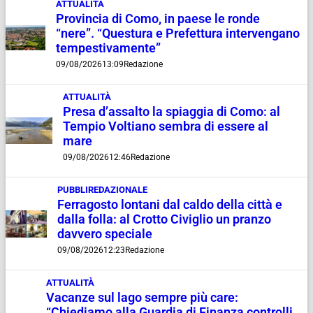
ATTUALITÀ
Provincia di Como, in paese le ronde
“nere”. “Questura e Prefettura intervengano
tempestivamente”
09/08/2026
13:09
Redazione
ATTUALITÀ
Presa d’assalto la spiaggia di Como: al
Tempio Voltiano sembra di essere al
mare
09/08/2026
12:46
Redazione
PUBBLIREDAZIONALE
Ferragosto lontani dal caldo della città e
dalla folla: al Crotto Civiglio un pranzo
davvero speciale
09/08/2026
12:23
Redazione
ATTUALITÀ
Vacanze sul lago sempre più care:
“Chiediamo alla Guardia di Finanza controlli