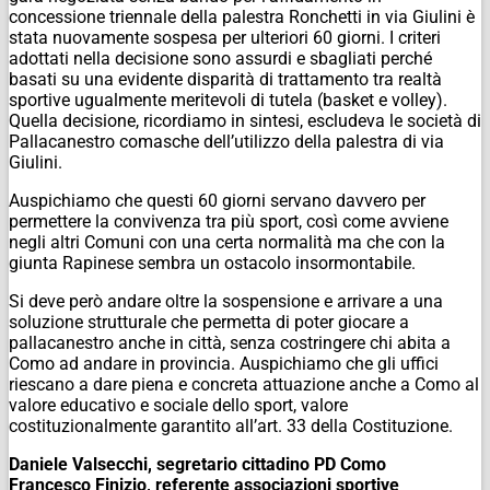
concessione triennale della palestra Ronchetti in via Giulini è
stata nuovamente sospesa per ulteriori 60 giorni. I criteri
adottati nella decisione sono assurdi e sbagliati perché
basati su una evidente disparità di trattamento tra realtà
sportive ugualmente meritevoli di tutela (basket e volley).
Quella decisione, ricordiamo in sintesi, escludeva le società di
Pallacanestro comasche dell’utilizzo della palestra di via
Giulini.
Auspichiamo che questi 60 giorni servano davvero per
permettere la convivenza tra più sport, così come avviene
negli altri Comuni con una certa normalità ma che con la
giunta Rapinese sembra un ostacolo insormontabile.
Si deve però andare oltre la sospensione e arrivare a una
soluzione strutturale che permetta di poter giocare a
pallacanestro anche in città, senza costringere chi abita a
Como ad andare in provincia. Auspichiamo che gli uffici
riescano a dare piena e concreta attuazione anche a Como al
valore educativo e sociale dello sport, valore
costituzionalmente garantito all’art. 33 della Costituzione.
Daniele Valsecchi, segretario cittadino PD Como
Francesco Finizio, referente associazioni sportive