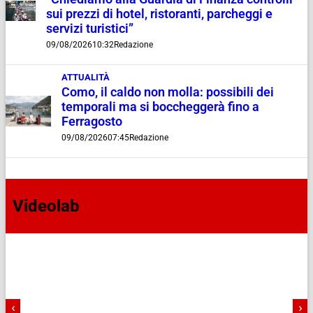
sui prezzi di hotel, ristoranti, parcheggi e
servizi turistici”
09/08/2026
10:32
Redazione
ATTUALITÀ
Como, il caldo non molla: possibili dei
temporali ma si boccheggerà fino a
Ferragosto
09/08/2026
07:45
Redazione
Videolab
‹
›