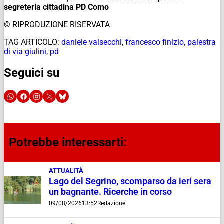
segreteria cittadina PD Como
© RIPRODUZIONE RISERVATA
TAG ARTICOLO:
daniele valsecchi
,
francesco finizio
,
palestra
di via giulini
,
pd
Seguici su
Potrebbe interessarti:
ATTUALITÀ
Lago del Segrino, scomparso da ieri sera
un bagnante. Ricerche in corso
09/08/2026
13:52
Redazione