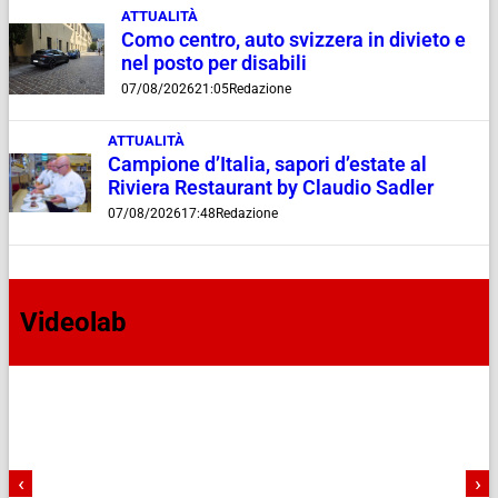
ATTUALITÀ
Como centro, auto svizzera in divieto e
nel posto per disabili
07/08/2026
21:05
Redazione
ATTUALITÀ
Campione d’Italia, sapori d’estate al
Riviera Restaurant by Claudio Sadler
07/08/2026
17:48
Redazione
Videolab
‹
›