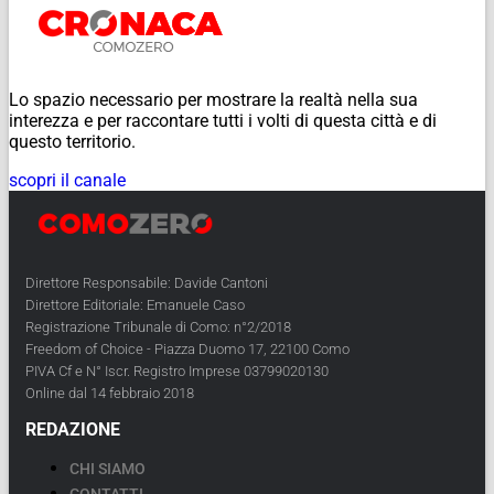
Lo spazio necessario per mostrare la realtà nella sua
interezza e per raccontare tutti i volti di questa città e di
questo territorio.
scopri il canale
Direttore Responsabile: Davide Cantoni
Direttore Editoriale: Emanuele Caso
Registrazione Tribunale di Como: n°2/2018
Freedom of Choice - Piazza Duomo 17, 22100 Como
PIVA Cf e N° Iscr. Registro Imprese 03799020130
Online dal 14 febbraio 2018
REDAZIONE
CHI SIAMO
CONTATTI