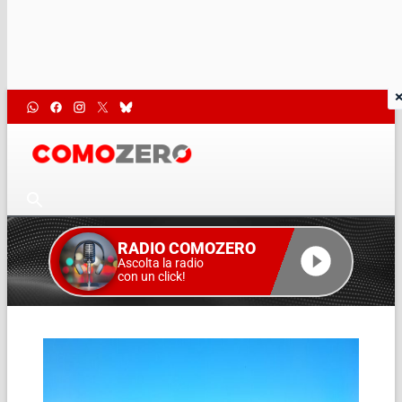
RADIO COMOZERO
Ascolta la radio
con un click!