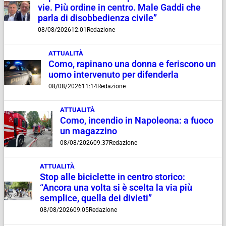
vie. Più ordine in centro. Male Gaddi che
parla di disobbedienza civile”
08/08/2026
12:01
Redazione
ATTUALITÀ
Como, rapinano una donna e feriscono un
uomo intervenuto per difenderla
08/08/2026
11:14
Redazione
ATTUALITÀ
Como, incendio in Napoleona: a fuoco
un magazzino
08/08/2026
09:37
Redazione
ATTUALITÀ
Stop alle biciclette in centro storico:
“Ancora una volta si è scelta la via più
semplice, quella dei divieti”
08/08/2026
09:05
Redazione