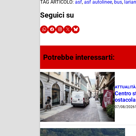
TAG ARTICOLO:
asf
,
asf autolinee
,
bus
,
laria
Seguici su
Potrebbe interessarti:
ATTUALITÀ
Centro st
ostacola
07/08/2026