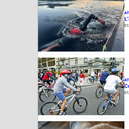
AT
L
07
AT
Co
07