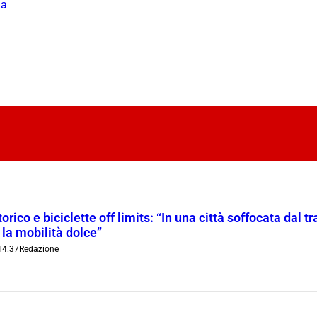
na
orico e biciclette off limits: “In una città soffocata dal t
 la mobilità dolce”
14:37
Redazione