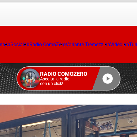
onaca
Socialab
Radio ComoZero
Variante Tremezzina
Videolab
Tur
RADIO COMOZERO
Ascolta la radio
con un click!