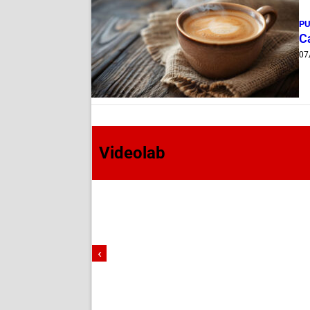
PU
Ca
07
Videolab
‹