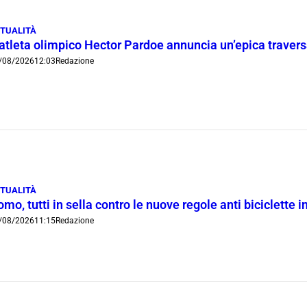
TUALITÀ
’atleta olimpico Hector Pardoe annuncia un’epica traver
/08/2026
12:03
Redazione
TUALITÀ
mo, tutti in sella contro le nuove regole anti biciclette 
/08/2026
11:15
Redazione