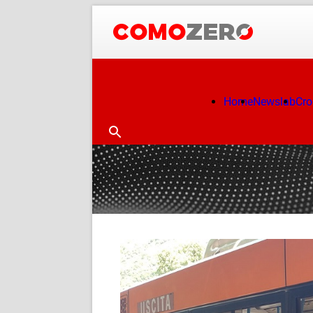
Home
Newslab
Cr