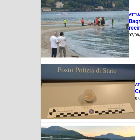
ATTU
Bagn
reci
07/08
AT
C
07