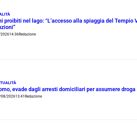
ALITÀ
i proibiti nel lago: “L’accesso alla spiaggia del Tempio 
nzioni”
/2026
14:36
Redazione
TUALITÀ
omo, evade dagli arresti domiciliari per assumere droga
/08/2026
13:41
Redazione