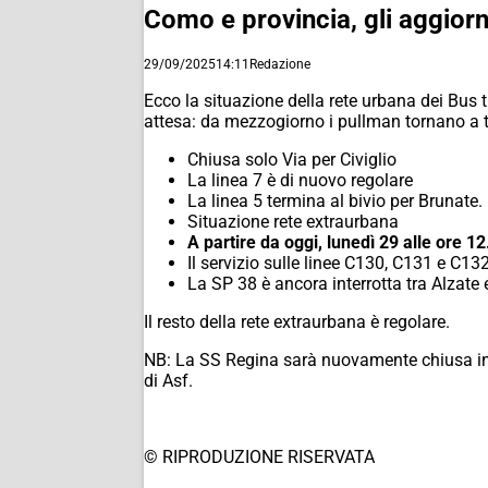
Como e provincia, gli aggiorn
29/09/2025
14:11
Redazione
Ecco la situazione della rete urbana dei Bus t
attesa: da mezzogiorno i pullman tornano a tran
Chiusa solo Via per Civiglio
La linea 7 è di nuovo regolare
La linea 5 termina al bivio per Brunate.
Situazione rete extraurbana
A partire da oggi, lunedì 29 alle ore 12
Il servizio sulle linee C130, C131 e C1
La SP 38 è ancora interrotta tra Alzate 
Il resto della rete extraurbana è regolare.
NB: La SS Regina sarà nuovamente chiusa in l
di Asf.
© RIPRODUZIONE RISERVATA