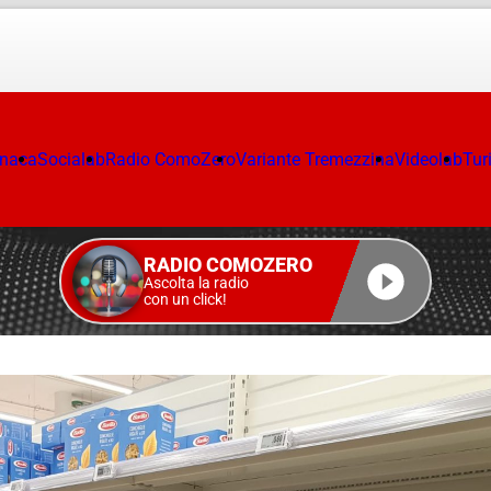
onaca
Socialab
Radio ComoZero
Variante Tremezzina
Videolab
Tur
RADIO COMOZERO
Ascolta la radio
con un click!