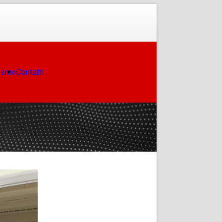
ismo
Contatti