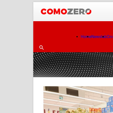
Home
Newslab
Cr