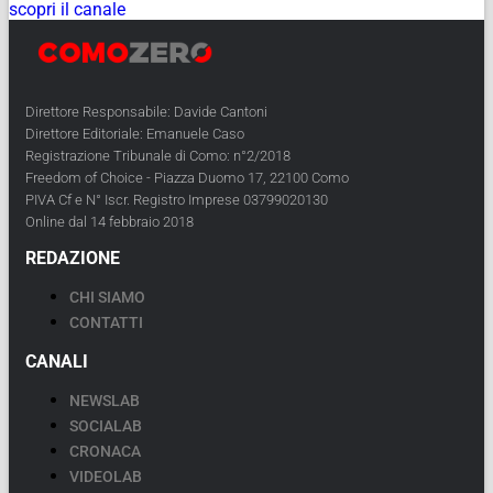
scopri il canale
Direttore Responsabile: Davide Cantoni
Direttore Editoriale: Emanuele Caso
Registrazione Tribunale di Como: n°2/2018
Freedom of Choice - Piazza Duomo 17, 22100 Como
PIVA Cf e N° Iscr. Registro Imprese 03799020130
Online dal 14 febbraio 2018
REDAZIONE
CHI SIAMO
CONTATTI
CANALI
NEWSLAB
SOCIALAB
CRONACA
VIDEOLAB