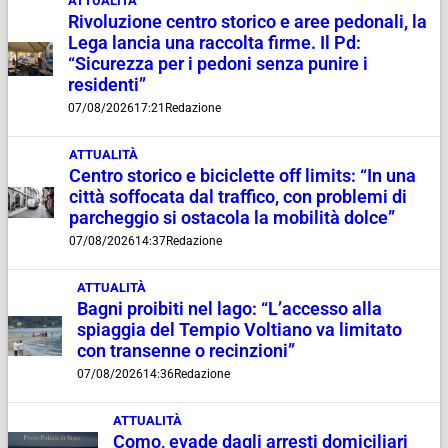
ATTUALITÀ
Rivoluzione centro storico e aree pedonali, la
Lega lancia una raccolta firme. Il Pd:
“Sicurezza per i pedoni senza punire i
residenti”
07/08/2026
17:21
Redazione
ATTUALITÀ
Centro storico e biciclette off limits: “In una
città soffocata dal traffico, con problemi di
parcheggio si ostacola la mobilità dolce”
07/08/2026
14:37
Redazione
ATTUALITÀ
Bagni proibiti nel lago: “L’accesso alla
spiaggia del Tempio Voltiano va limitato
con transenne o recinzioni”
07/08/2026
14:36
Redazione
ATTUALITÀ
Como, evade dagli arresti domiciliari