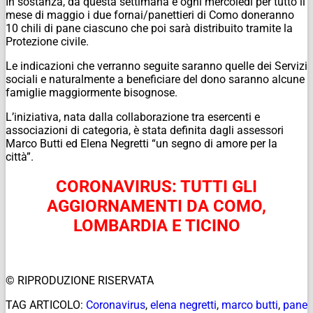
In sostanza, da questa settimana e ogni mercoledì per tutto il
mese di maggio i due fornai/panettieri di Como doneranno
10 chili di pane ciascuno che poi sarà distribuito tramite la
Protezione civile.
Le indicazioni che verranno seguite saranno quelle dei Servizi
sociali e naturalmente a beneficiare del dono saranno alcune
famiglie maggiormente bisognose.
L’iniziativa, nata dalla collaborazione tra esercenti e
associazioni di categoria, è stata definita dagli assessori
Marco Butti ed Elena Negretti “un segno di amore per la
città”.
CORONAVIRUS: TUTTI GLI
AGGIORNAMENTI DA COMO,
LOMBARDIA E TICINO
© RIPRODUZIONE RISERVATA
TAG ARTICOLO:
Coronavirus
,
elena negretti
,
marco butti
,
pane