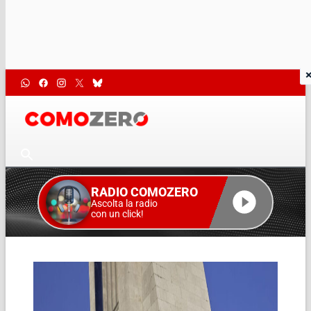
RADIO COMOZERO
Ascolta la radio
con un click!