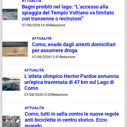
ATTUALITÀ
Bagni proibiti nel lago: “L’accesso alla
spiaggia del Tempio Voltiano va limitato
con transenne o recinzioni”
07/08/2026
14:36
Redazione
ATTUALITÀ
Como, evade dagli arresti domiciliari
per assumere droga
07/08/2026
13:41
Redazione
ATTUALITÀ
L’atleta olimpico Hector Pardoe annuncia
un’epica traversata di 47 km sul Lago di
Como
07/08/2026
12:03
Redazione
ATTUALITÀ
Como, tutti in sella contro le nuove regole
anti biciclette in centro storico. Ecco
quando