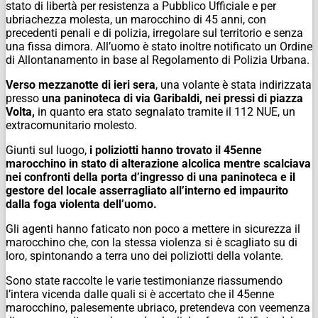
stato di libertà per resistenza a Pubblico Ufficiale e per
ubriachezza molesta, un marocchino di 45 anni, con
precedenti penali e di polizia, irregolare sul territorio e senza
una fissa dimora. All’uomo è stato inoltre notificato un Ordine
di Allontanamento in base al Regolamento di Polizia Urbana.
Verso mezzanotte di ieri sera
, una volante è stata indirizzata
presso
una paninoteca di via Garibaldi, nei pressi di piazza
Volta,
in quanto era stato segnalato tramite il 112 NUE, un
extracomunitario molesto.
Giunti sul luogo,
i poliziotti hanno trovato il 45enne
marocchino in stato di alterazione alcolica mentre scalciava
nei confronti della porta d’ingresso di una paninoteca e il
gestore del locale asserragliato all’interno ed impaurito
dalla foga violenta dell’uomo.
Gli agenti hanno faticato non poco a mettere in sicurezza il
marocchino che, con la stessa violenza si è scagliato su di
loro, spintonando a terra uno dei poliziotti della volante.
Sono state raccolte le varie testimonianze riassumendo
l’intera vicenda dalle quali si è accertato che il 45enne
marocchino, palesemente ubriaco, pretendeva con veemenza