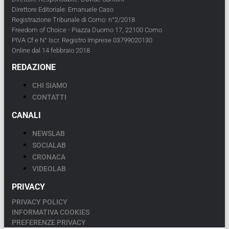
Direttore Editoriale: Emanuele Caso
Registrazione Tribunale di Como: n°2/2018
Freedom of Choice - Piazza Duomo 17, 22100 Como
PIVA Cf e N° Iscr. Registro Imprese 03799020130
Online dal 14 febbraio 2018
REDAZIONE
CHI SIAMO
CONTATTI
CANALI
NEWSLAB
SOCIALAB
CRONACA
VIDEOLAB
PRIVACY
PRIVACY POLICY
INFORMATIVA COOKIES
PREFERENZE PRIVACY