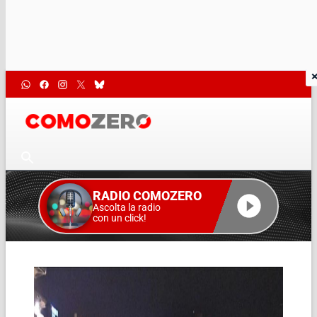
RADIO COMOZERO
Ascolta la radio
con un click!